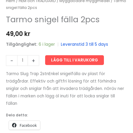
Hem
/
HEM och TRÄDGÅRD
/
Myggdödare myggmedel
/ Tarmo
snigel fälla 2pcs
Tarmo snigel fälla 2pcs
49,00
kr
Tillgänglighet:
6 i lager
|
Leveranstid 3 till 5 days
Tarmo
-
+
LÄGG TILL I VARUKORG
snigel
fälla
Tarmo Slug Trap 2stnEnkel snigelfälla av plast för
2pcs
trädgårdar. Effektiv och giftfri lösning för att förhindra
mängd
sniglar och sniglar från att invadera trädgården. nGräv ner
fällan i marken och lägg öl inuti för att locka sniglar till
fällan
Dela detta:
Facebook