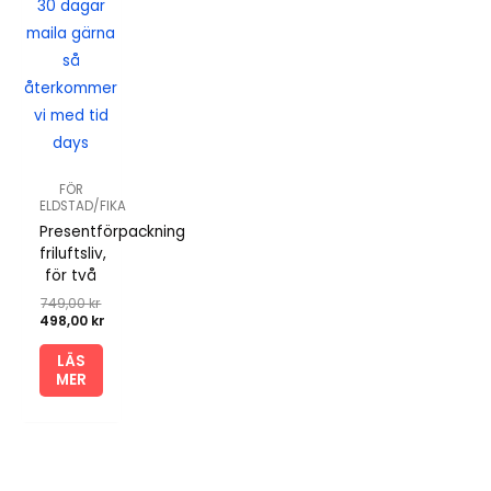
30 dagar
maila gärna
så
återkommer
vi med tid
days
FÖR
ELDSTAD/FIKA
Presentförpackning
friluftsliv,
för två
749,00
kr
Det
498,00
kr
ursprungliga
Det
priset
nuvarande
LÄS
var:
priset
MER
749,00 kr.
är:
498,00 kr.