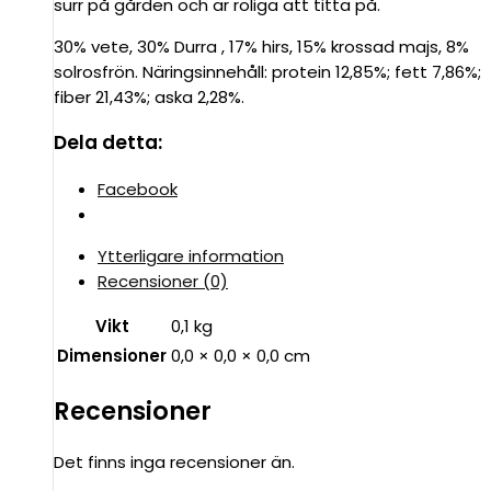
surr på gården och är roliga att titta på.
30% vete, 30% Durra , 17% hirs, 15% krossad majs, 8%
solrosfrön. Näringsinnehåll: protein 12,85%; fett 7,86%;
fiber 21,43%; aska 2,28%.
Dela detta:
Facebook
Ytterligare information
Recensioner (0)
Vikt
0,1 kg
Dimensioner
0,0 × 0,0 × 0,0 cm
Recensioner
Det finns inga recensioner än.