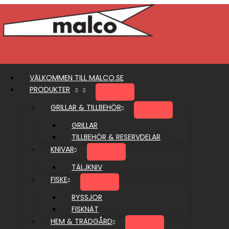
Hoppa
till
innehåll
VÄLKOMMEN TILL MALCO.SE
PRODUKTER
GRILLAR & TILLBEHÖR
GRILLAR
TILLBEHÖR & RESERVDELAR
KNIVAR
TÄLJKNIV
FISKE
RYSSJOR
FISKNÄT
HEM & TRÄDGÅRD