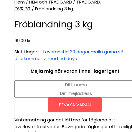
Hem
/
HEM och TRÄDGÅRD
/
TRÄDGÅRD,
ÖVRIGT
/ Fröblandning 3 kg
Fröblandning 3 kg
99,00
kr
Slut i lager
|
Leveranstid 30 dagar maila gärna så
återkommer vi med tid days
Mejla mig när varan finns i lager igen!
BEVAKA VARAN
Vintermatning gör det lättare för fåglarna att
överleva i frostväder. Bevingade fåglar ger ett trevlig