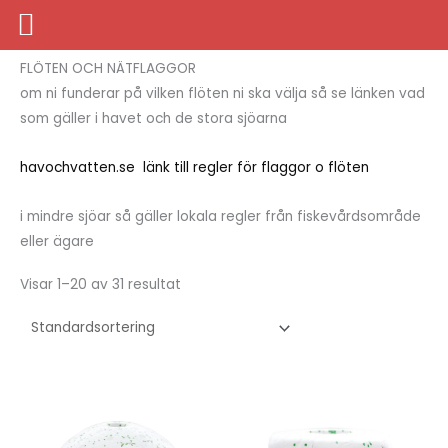
Hoppa
Hem
/
FISKE
/
FISKNÄT
/ FLÖTEN OCH NÄTFLAGGOR
till
innehåll
FLÖTEN OCH NÄTFLAGGOR
om ni funderar på vilken flöten ni ska välja så se länken vad
som gäller i havet och de stora sjöarna
havochvatten.se länk till regler för flaggor o flöten
i mindre sjöar så gäller lokala regler från fiskevårdsområde
eller ägare
Visar 1–20 av 31 resultat