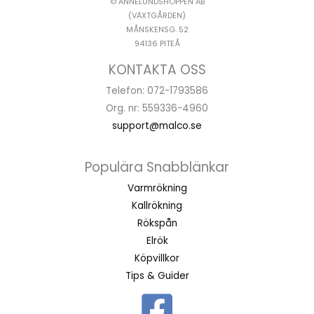
© ANNELUNDSHOPPEN AB
(VÄXTGÅRDEN)
MÅNSKENSG. 52
94136 PITEÅ
KONTAKTA OSS
Telefon: 072-1793586
Org. nr: 559336-4960
support@malco.se
Populära Snabblänkar
Varmrökning
Kallrökning
Rökspån
Elrök
Köpvillkor
Tips & Guider