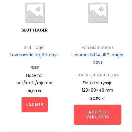
SLUT I LAGER
Slut i lager
Kan restnoteras
Leveranstid utgått days
Leveranstid 14 till 21 dagar
days
FISKE
Flöte för
FLÖTEN OCH NÄTFLAGGOR
nät/kräft/mjärdar
Flöte för ryssja
120×80×48 mm
19,00
kr
22,00
kr
LÄS MER
LÄGG TILL I
VARUKORG