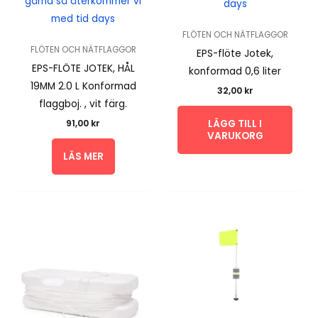
gärna så återkommer vi
days
med tid days
FLÖTEN OCH NÄTFLAGGOR
FLÖTEN OCH NÄTFLAGGOR
EPS-flöte Jotek,
EPS-FLÖTE JOTEK, HÅL
konformad 0,6 liter
19MM 2.0 L Konformad
32,00
kr
flaggboj. , vit färg.
LÄGG TILL I
91,00
kr
VARUKORG
LÄS MER