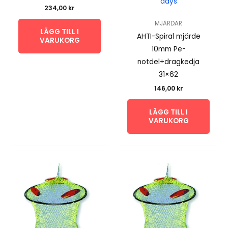
days
234,00
kr
MJÄRDAR
LÄGG TILL I
AHTI-Spiral mjärde
VARUKORG
10mm Pe-
notdel+dragkedja
31×62
146,00
kr
LÄGG TILL I
VARUKORG