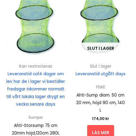
SLUT I LAGER
Kan restnoteras
Slut i lager
Leveranstid ca14 dagar om
Leveranstid utgått days
lev har de i lager vi beställer
FISKE
fredagar inkommer normalt
Ahti-Sump diam. 50 cm
till vårt lokala lager drygt en
20 mm, höjd 90 cm, 140
vecka senare days
L
Sumpar
174,00
kr
Ahti-Storsump 75 cm
LÄS MER
20mm höjd,120cm 280L