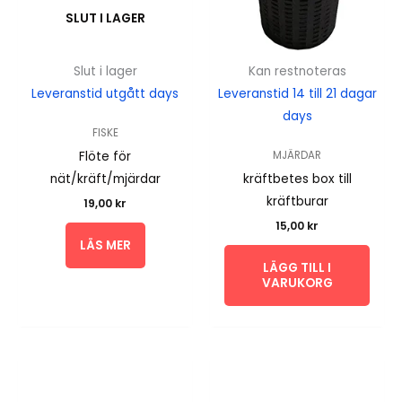
SLUT I LAGER
Slut i lager
Kan restnoteras
Leveranstid utgått days
Leveranstid 14 till 21 dagar
days
FISKE
Flöte för
MJÄRDAR
nät/kräft/mjärdar
kräftbetes box till
kräftburar
19,00
kr
15,00
kr
LÄS MER
LÄGG TILL I
VARUKORG