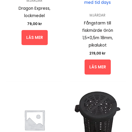
MJÄRDAR
med tid days
Dragon Express,
lockmedel
MJÄRDAR
Fångstarm till
79,00
kr
fiskmärde Grön
LÄS MER
1,5×0,5m 18mm,
pikalukot
219,00
kr
LÄS MER