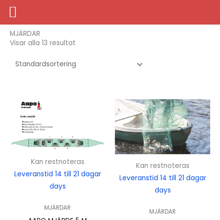
Hoppa
Hem
/
FISKE
/ MJÄRDAR
till
innehåll
MJÄRDAR
Visar alla 13 resultat
Kan restnoteras
Kan restnoteras
Leveranstid 14 till 21 dagar
Leveranstid 14 till 21 dagar
days
days
MJÄRDAR
MJÄRDAR