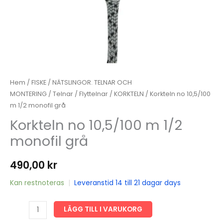
Hem
/
FISKE
/
NÄTSLINGOR. TELNAR OCH
MONTERING
/
Telnar
/
Flyttelnar
/
KORKTELN
/ Korkteln no 10,5/100
m 1/2 monofil grå
Korkteln no 10,5/100 m 1/2
monofil grå
490,00
kr
Kan restnoteras
|
Leveranstid 14 till 21 dagar days
Korkteln
LÄGG TILL I VARUKORG
no