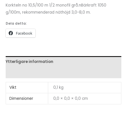
10,5/100
Korkteln no 10,5/100 m 1/2 monofil grå.nBärkraft 1050
m
g/100m, rekommenderad näthöjd 3,0-8,0 m.
1/2
Dela detta:
monofil
Facebook
grå
mängd
Ytterligare information
Recensioner (0)
Vikt
0,1 kg
Dimensioner
0,0 × 0,0 × 0,0 cm