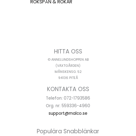
RÖKSPÅN & RÖKAR
HITTA OSS
© ANNELUNDSHOPPEN AB
(VÄXTGÅRDEN)
MÅNSKENSG. 52
94136 PITEÅ
KONTAKTA OSS
Telefon: 072-1793586
Org. nr: 559336-4960
support@malco.se
Populära Snabblänkar