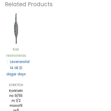
Related Products
Kan
restnoteras
|
Leveranstid
14 till 21
dagar days
KORKTELN
Korkteln
no 9/55
m 1/2
monofil
grå