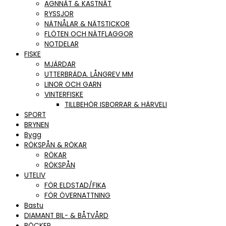
AGNNÄT & KASTNÄT
RYSSJOR
NÄTNÅLAR & NÄTSTICKOR
FLÖTEN OCH NÄTFLAGGOR
NOTDELAR
FISKE
MJÄRDAR
UTTERBRÄDA. LÅNGREV MM
LINOR OCH GARN
VINTERFISKE
TILLBEHÖR ISBORRAR & HÄRVELI
SPORT
BRYNEN
Bygg
RÖKSPÅN & RÖKAR
RÖKAR
RÖKSPÅN
UTELIV
FÖR ELDSTAD/FIKA
FÖR ÖVERNATTNING
Bastu
DIAMANT BIL- & BÅTVÅRD
BÖCKER