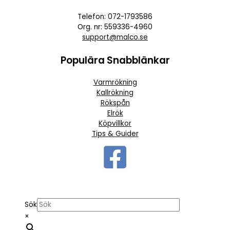
Telefon: 072-1793586
Org. nr: 559336-4960
support@malco.se
Populära Snabblänkar
Varmrökning
Kallrökning
Rökspån
Elrök
Köpvillkor
Tips & Guider
Sök
×