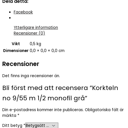
Dela detta:
grå
mängd
Facebook
Ytterligare information
Recensioner (0)
Vikt
0,5 kg
Dimensioner
0,0 × 0,0 × 0,0 cm
Recensioner
Det finns inga recensioner än.
Bli först med att recensera ”Korkteln
no 9/55 m 1/2 monofil grå”
Din e-postadress kommer inte publiceras.
Obligatoriska fält är
märkta
*
Ditt betyg
*