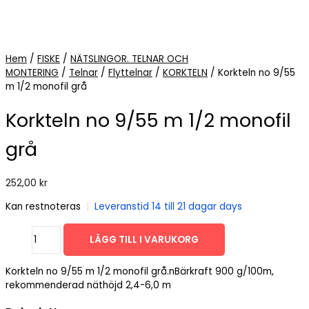
Hem
/
FISKE
/
NÄTSLINGOR. TELNAR OCH
MONTERING
/
Telnar
/
Flyttelnar
/
KORKTELN
/ Korkteln no 9/55
m 1/2 monofil grå
Korkteln no 9/55 m 1/2 monofil
grå
252,00
kr
Kan restnoteras
|
Leveranstid 14 till 21 dagar days
Korkteln
LÄGG TILL I VARUKORG
no
9/55
Korkteln no 9/55 m 1/2 monofil grå.nBärkraft 900 g/100m,
m
rekommenderad näthöjd 2,4-6,0 m
1/2
monofil