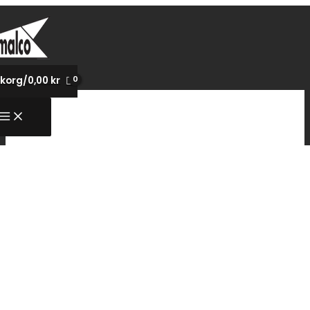
Hoppa
till
innehåll
korg/
0,00
kr