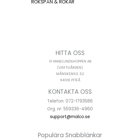
RÖKSPÅN & RÖKAR
HITTA OSS
© ANNELUNDSHOPPEN AB
(VÄXTGÅRDEN)
MÅNSKENSG. 52
94136 PITEÅ
KONTAKTA OSS
Telefon: 072-1793586
Org. nr: 559336-4960
support@malco.se
Populära Snabblänkar