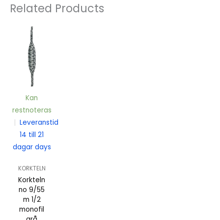
Related Products
Kan
restnoteras
|
Leveranstid
14 till 21
dagar days
KORKTELN
Korkteln
no 9/55
m 1/2
monofil
grå