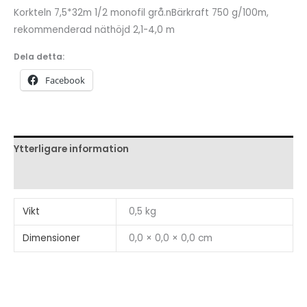
1/2
Korkteln 7,5*32m 1/2 monofil grå.nBärkraft 750 g/100m,
monofil
rekommenderad näthöjd 2,1-4,0 m
grå
Dela detta:
mängd
Facebook
Ytterligare information
Recensioner (0)
Vikt
0,5 kg
Dimensioner
0,0 × 0,0 × 0,0 cm