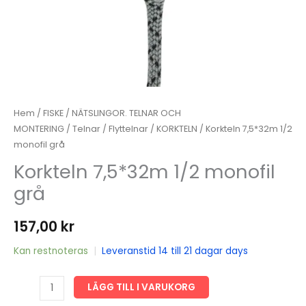
Hem
/
FISKE
/
NÄTSLINGOR. TELNAR OCH
MONTERING
/
Telnar
/
Flyttelnar
/
KORKTELN
/ Korkteln 7,5*32m 1/2
monofil grå
Korkteln 7,5*32m 1/2 monofil
grå
157,00
kr
Kan restnoteras
|
Leveranstid 14 till 21 dagar days
Korkteln
LÄGG TILL I VARUKORG
7,5*32m