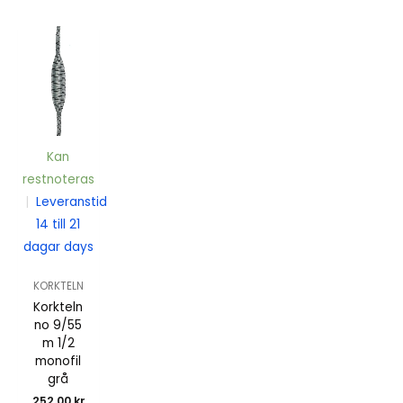
Kan
restnoteras
|
Leveranstid
14 till 21
dagar days
KORKTELN
Korkteln
no 9/55
m 1/2
monofil
grå
252,00
kr