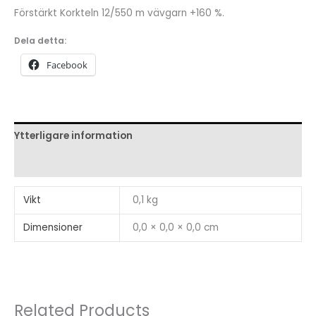
12/550
Förstärkt Korkteln 12/550 m vävgarn +160 %.
m
Dela detta:
vävgarn
Facebook
+160
%
mängd
Ytterligare information
Recensioner (0)
Vikt
0,1 kg
Dimensioner
0,0 × 0,0 × 0,0 cm
Related Products