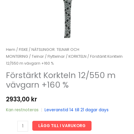
Hem
/
FISKE
/
NÄTSLINGOR. TELNAR OCH
MONTERING
/
Telnar
/
Flyttelnar
/
KORKTELN
/ Förstärkt Korkteln
12/550 m vävgarn +160 %
Förstärkt Korkteln 12/550 m
vävgarn +160 %
2933,00
kr
Kan restnoteras
|
Leveranstid 14 till 21 dagar days
Förstärkt
LÄGG TILL I VARUKORG
Korkteln