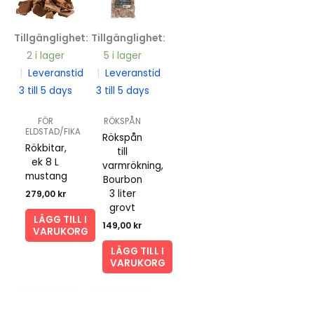
Tillgänglighet:
Tillgänglighet:
2 i lager
5 i lager
|
Leveranstid
|
Leveranstid
3 till 5 days
3 till 5 days
FÖR
RÖKSPÅN
ELDSTAD/FIKA
Rökspån
Rökbitar,
till
ek 8 L
varmrökning,
mustang
Bourbon
3 liter
279,00
kr
grovt
LÄGG TILL I
149,00
kr
VARUKORG
LÄGG TILL I
VARUKORG