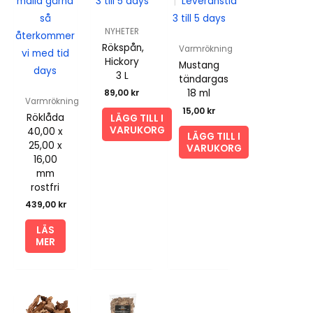
maila gärna
3 till 5 days
|
Leveranstid
så
3 till 5 days
NYHETER
återkommer
Rökspån,
Varmrökning
vi med tid
Hickory
Mustang
days
3 L
tändargas
18 ml
89,00
kr
Varmrökning
15,00
kr
Röklåda
LÄGG TILL I
VARUKORG
40,00 x
LÄGG TILL I
25,00 x
VARUKORG
16,00
mm
rostfri
439,00
kr
LÄS
MER