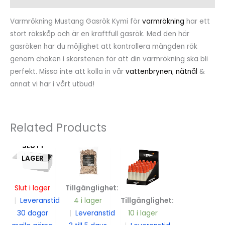
Varmrökning Mustang Gasrök Kymi för
varmrökning
har ett
stort rökskåp och är en kraftfull gasrök. Med den här
gasröken har du möjlighet att kontrollera mängden rök
genom choken i skorstenen för att din varmrökning ska bli
perfekt. Missa inte att kolla in vår
vattenbrynen
,
nätnål
&
annat vi har i vårt utbud!
Related Products
SLUT I
LAGER
Slut i lager
Tillgänglighet:
|
Leveranstid
4 i lager
Tillgänglighet:
30 dagar
|
Leveranstid
10 i lager