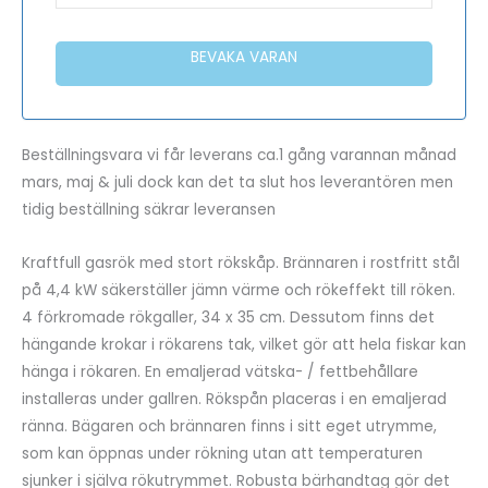
BEVAKA VARAN
Beställningsvara vi får leverans ca.1 gång varannan månad
mars, maj & juli dock kan det ta slut hos leverantören men
tidig beställning säkrar leveransen
Kraftfull gasrök med stort rökskåp. Brännaren i rostfritt stål
på 4,4 kW säkerställer jämn värme och rökeffekt till röken.
4 förkromade rökgaller, 34 x 35 cm. Dessutom finns det
hängande krokar i rökarens tak, vilket gör att hela fiskar kan
hänga i rökaren. En emaljerad vätska- / fettbehållare
installeras under gallren. Rökspån placeras i en emaljerad
ränna. Bägaren och brännaren finns i sitt eget utrymme,
som kan öppnas under rökning utan att temperaturen
sjunker i själva rökutrymmet. Robusta bärhandtag gör det