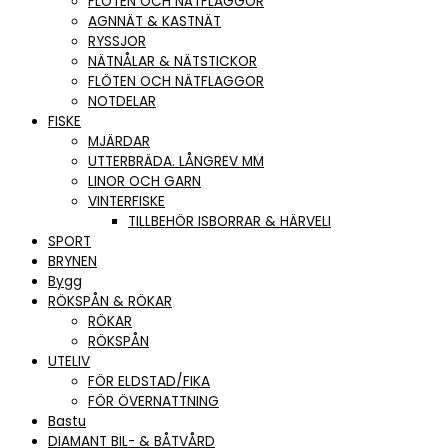
FLÖTEN OCH NÄTFLAGGOR
AGNNÄT & KASTNÄT
RYSSJOR
NÄTNÅLAR & NÄTSTICKOR
FLÖTEN OCH NÄTFLAGGOR
NOTDELAR
FISKE
MJÄRDAR
UTTERBRÄDA. LÅNGREV MM
LINOR OCH GARN
VINTERFISKE
TILLBEHÖR ISBORRAR & HÄRVELI
SPORT
BRYNEN
Bygg
RÖKSPÅN & RÖKAR
RÖKAR
RÖKSPÅN
UTELIV
FÖR ELDSTAD/FIKA
FÖR ÖVERNATTNING
Bastu
DIAMANT BIL- & BÅTVÅRD