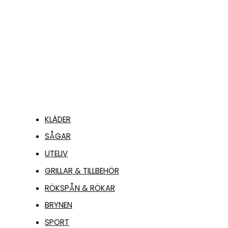
234,00
kr
LÄGG TILL I
VARUKORG
KLÄDER
SÅGAR
UTELIV
GRILLAR & TILLBEHÖR
RÖKSPÅN & RÖKAR
BRYNEN
SPORT