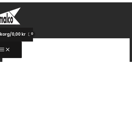
Hoppa
till
innehåll
korg/
0,00
kr