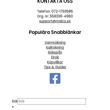
KONTAKTA OSS
Telefon: 072-1793586
Org. nr: 559336-4960
support@malco.se
Populära Snabblänkar
Varmrökning
Kallrökning
Rökspån
Elrök
Köpvillkor
Tips & Guider
Sök
×