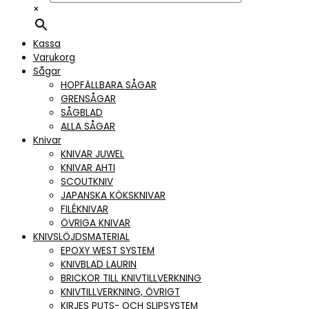
×
Kassa
Varukorg
Sågar
HOPFÄLLBARA SÅGAR
GRENSÅGAR
SÅGBLAD
ALLA SÅGAR
Knivar
KNIVAR JUWEL
KNIVAR AHTI
SCOUTKNIV
JAPANSKA KÖKSKNIVAR
FILÉKNIVAR
ÖVRIGA KNIVAR
KNIVSLÖJDSMATERIAL
EPOXY WEST SYSTEM
KNIVBLAD LAURIN
BRICKOR TILL KNIVTILLVERKNING
KNIVTILLVERKNING, ÖVRIGT
KIRJES PUTS- OCH SLIPSYSTEM