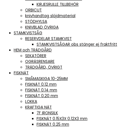
KIRJESRULLE TILLBEHÖR
ORBICUT
knivhandtag slöjdmaterial
STÖDHYLSA
KNIVBLAD ÖVRIGA
STAMKVISTSÅG
RESERVDELAR STAMKVIST
STAMKVISTSÅGAR obs stänger ej fraktfritt
HEM och TRÄDGÅRD
SEKATÖRER
OGRÄSRENSARE
TRÄDGÅRD, ÖVRIGT
FISKNÄT
SMÅMASKIGA 10-25MM
FISKNÄT 0.12 mm
FISKNÄT 0.14 mm
FISKNÄT 0.20 mm
LOKKA
KRAFTIGA NÄT
7F IRONSILK
FISKNÄT 0.15X3X 0.12X3 mm
FISKNÄT 0.25 mm