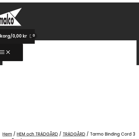
Hoppa
till
innehåll
korg/
0,00
kr
Hem
/
HEM och TRÄDGÅRD
/
TRÄDGÅRD
/ Tarmo Binding Cord 3