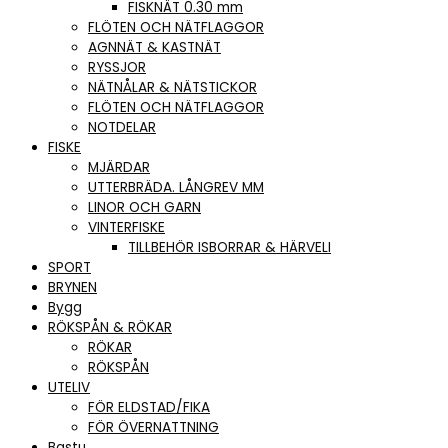
FISKNÄT 0.30 mm
FLÖTEN OCH NÄTFLAGGOR
AGNNÄT & KASTNÄT
RYSSJOR
NÄTNÅLAR & NÄTSTICKOR
FLÖTEN OCH NÄTFLAGGOR
NOTDELAR
FISKE
MJÄRDAR
UTTERBRÄDA. LÅNGREV MM
LINOR OCH GARN
VINTERFISKE
TILLBEHÖR ISBORRAR & HÄRVELI
SPORT
BRYNEN
Bygg
RÖKSPÅN & RÖKAR
RÖKAR
RÖKSPÅN
UTELIV
FÖR ELDSTAD/FIKA
FÖR ÖVERNATTNING
Bastu