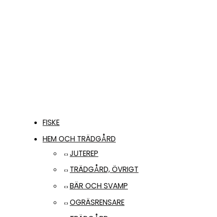
35,00
kr
LÄGG TILL I
VARUKORG
FISKE
HEM OCH TRÄDGÅRD
JUTEREP
TRÄDGÅRD, ÖVRIGT
BÄR OCH SVAMP
OGRÄSRENSARE