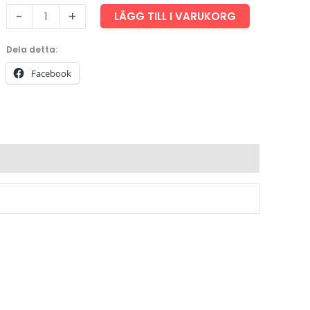
Svartek
-
+
LÄGG TILL I VARUKORG
mängd
Dela detta:
Facebook