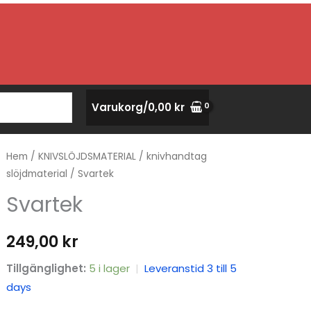
Varukorg/
0,00
kr
Hem
/
KNIVSLÖJDSMATERIAL
/
knivhandtag
slöjdmaterial
/ Svartek
Svartek
249,00
kr
Tillgänglighet:
5 i lager
|
Leveranstid 3 till 5
days