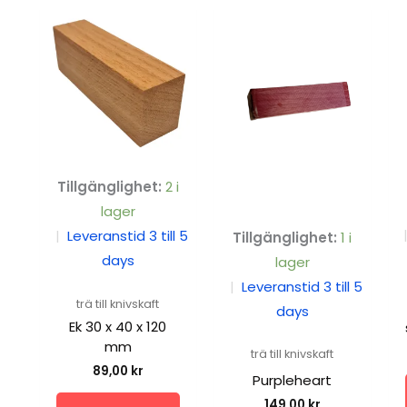
Tillgänglighet:
2 i
lager
|
Leveranstid 3 till 5
Tillgänglighet:
1 i
days
lager
|
Leveranstid 3 till 5
trä till knivskaft
days
Ek 30 x 40 x 120
mm
trä till knivskaft
89,00
kr
Purpleheart
149,00
kr