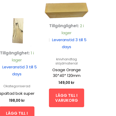
Tillgänglighet:
2 i
lager
|
Leveranstid 3 till 5
days
Tillgänglighet:
1 i
knivhandtag
lager
slöjdmaterial
|
Leveranstid 3 till 5
Osage Orange
days
30*40* 120mm
149,00
kr
Okategoriserad
spaltad bok super
LÄGG TILL I
VARUKORG
198,00
kr
LÄGG TILL I