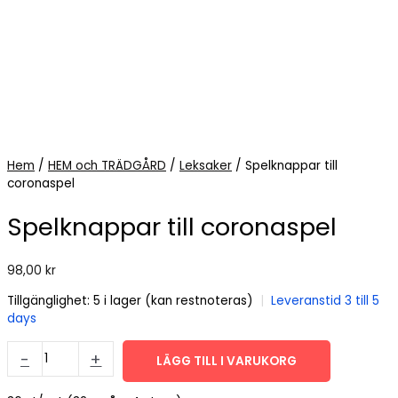
Hem
/
HEM och TRÄDGÅRD
/
Leksaker
/ Spelknappar till
coronaspel
Spelknappar till coronaspel
98,00
kr
Tillgänglighet:
5 i lager (kan restnoteras)
|
Leveranstid 3 till 5
days
Spelknappar
-
+
LÄGG TILL I VARUKORG
till
coronaspel