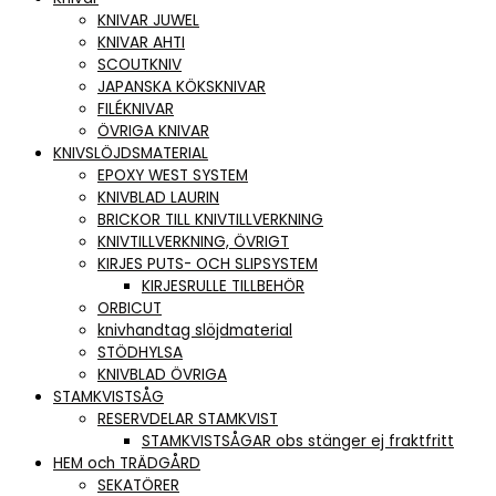
KNIVAR JUWEL
KNIVAR AHTI
SCOUTKNIV
JAPANSKA KÖKSKNIVAR
FILÉKNIVAR
ÖVRIGA KNIVAR
KNIVSLÖJDSMATERIAL
EPOXY WEST SYSTEM
KNIVBLAD LAURIN
BRICKOR TILL KNIVTILLVERKNING
KNIVTILLVERKNING, ÖVRIGT
KIRJES PUTS- OCH SLIPSYSTEM
KIRJESRULLE TILLBEHÖR
ORBICUT
knivhandtag slöjdmaterial
STÖDHYLSA
KNIVBLAD ÖVRIGA
STAMKVISTSÅG
RESERVDELAR STAMKVIST
STAMKVISTSÅGAR obs stänger ej fraktfritt
HEM och TRÄDGÅRD
SEKATÖRER