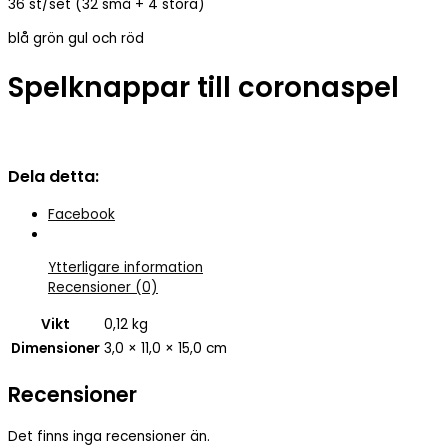
mängd
36 st/set (32 små + 4 stora)
blå grön gul och röd
Spelknappar till coronaspel
Dela detta:
Facebook
Ytterligare information
Recensioner (0)
Vikt
0,12 kg
Dimensioner
3,0 × 11,0 × 15,0 cm
Recensioner
Det finns inga recensioner än.