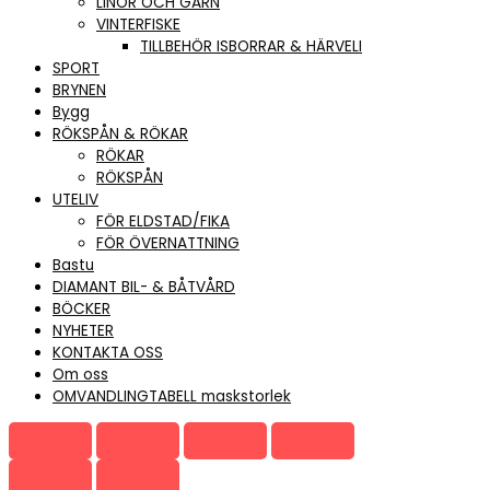
LINOR OCH GARN
VINTERFISKE
TILLBEHÖR ISBORRAR & HÄRVELI
SPORT
BRYNEN
Bygg
RÖKSPÅN & RÖKAR
RÖKAR
RÖKSPÅN
UTELIV
FÖR ELDSTAD/FIKA
FÖR ÖVERNATTNING
Bastu
DIAMANT BIL- & BÅTVÅRD
BÖCKER
NYHETER
KONTAKTA OSS
Om oss
OMVANDLINGTABELL maskstorlek