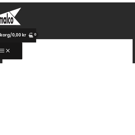
Hoppa
till
innehåll
korg/
0,00
kr