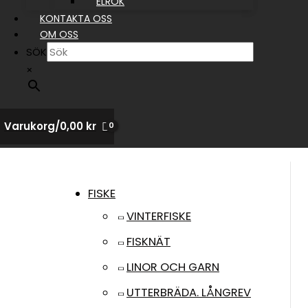
ELRÖK
KONTAKTA OSS
OM OSS
SÖK
×
Varukorg/
0,00
kr
FISKE
VINTERFISKE
FISKNÄT
LINOR OCH GARN
UTTERBRÄDA. LÅNGREV