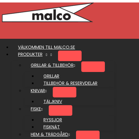
Hoppa
till
innehåll
VÄLKOMMEN TILL MALCO.SE
PRODUKTER
GRILLAR & TILLBEHÖR
GRILLAR
TILLBEHÖR & RESERVDELAR
KNIVAR
TÄLJKNIV
FISKE
RYSSJOR
FISKNÄT
HEM & TRÄDGÅRD