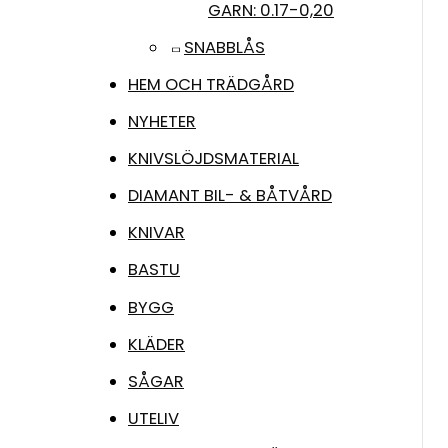
GARN: 0.17-0,20
SNABBLÅS
HEM OCH TRÄDGÅRD
NYHETER
KNIVSLÖJDSMATERIAL
DIAMANT BIL- & BÅTVÅRD
KNIVAR
BASTU
BYGG
KLÄDER
SÅGAR
UTELIV