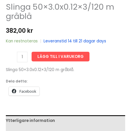
Slinga 50×3.0x0.12×3/120 m
gråblå
382,00
kr
Kan restnoteras
|
Leveranstid 14 till 21 dagar days
Slinga
LÄGG TILL I VARUKORG
50x3.0x0.12x3/120
m
Slinga 50×3.0x0.12×3/120 m gråblå.
gråblå
Dela detta:
mängd
Facebook
Ytterligare information