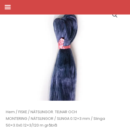
Hoppa
till
innehåll
Hem
/
FISKE
/
NÄTSLINGOR. TELNAR OCH
MONTERING
/
NÄTSLINGOR
/
SLINGA 0.12×3 mm
/ Slinga
50×3.0x0.12×3/120 m gråblå