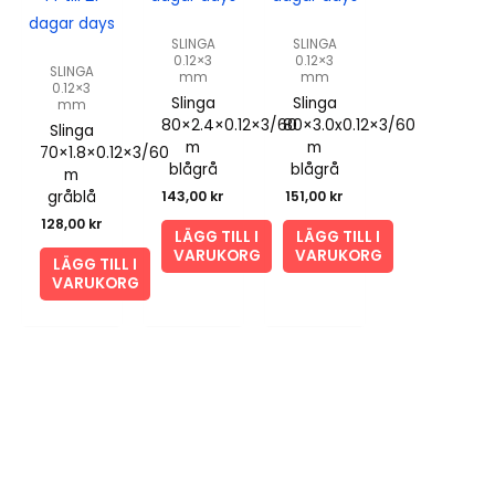
dagar days
SLINGA
SLINGA
0.12×3
0.12×3
SLINGA
mm
mm
0.12×3
Slinga
Slinga
mm
80×2.4×0.12×3/60
80×3.0x0.12×3/60
Slinga
m
m
70×1.8×0.12×3/60
blågrå
blågrå
m
gråblå
143,00
kr
151,00
kr
128,00
kr
LÄGG TILL I
LÄGG TILL I
VARUKORG
VARUKORG
LÄGG TILL I
VARUKORG