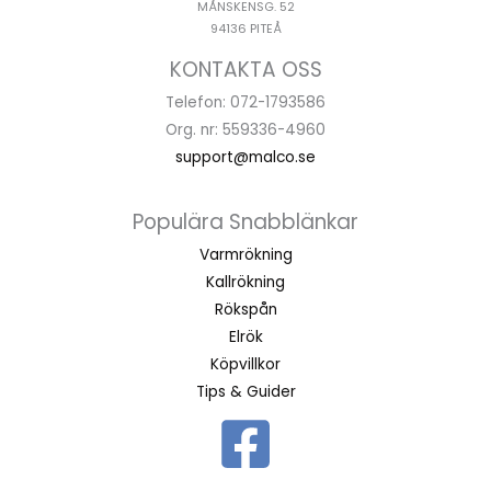
MÅNSKENSG. 52
94136 PITEÅ
KONTAKTA OSS
Telefon: 072-1793586
Org. nr: 559336-4960
support@malco.se
Populära Snabblänkar
Varmrökning
Kallrökning
Rökspån
Elrök
Köpvillkor
Tips & Guider