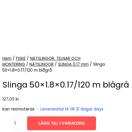
Hem
/
FISKE
/
NÄTSLINGOR. TELNAR OCH
MONTERING
/
NÄTSLINGOR
/
SLINGA 0.17 mm
/ Slinga
50×1.8×0.17/120 m blågrå
Slinga 50×1.8×0.17/120 m blågrå
127,00
kr
Kan restnoteras
|
Leveranstid 14 till 21 dagar days
Slinga
LÄGG TILL I VARUKORG
50x1.8x0.17/120
m