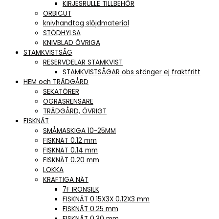
KIRJESRULLE TILLBEHÖR
ORBICUT
knivhandtag slöjdmaterial
STÖDHYLSA
KNIVBLAD ÖVRIGA
STAMKVISTSÅG
RESERVDELAR STAMKVIST
STAMKVISTSÅGAR obs stänger ej fraktfritt
HEM och TRÄDGÅRD
SEKATÖRER
OGRÄSRENSARE
TRÄDGÅRD, ÖVRIGT
FISKNÄT
SMÅMASKIGA 10-25MM
FISKNÄT 0.12 mm
FISKNÄT 0.14 mm
FISKNÄT 0.20 mm
LOKKA
KRAFTIGA NÄT
7F IRONSILK
FISKNÄT 0.15X3X 0.12X3 mm
FISKNÄT 0.25 mm
FISKNÄT 0.30 mm