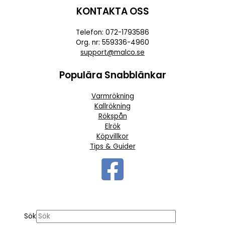
KONTAKTA OSS
Telefon: 072-1793586
Org. nr: 559336-4960
support@malco.se
Populära Snabblänkar
Varmrökning
Kallrökning
Rökspån
Elrök
Köpvillkor
Tips & Guider
Sök