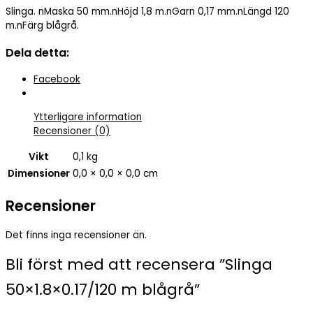
Slinga. nMaska 50 mm.nHöjd 1,8 m.nGarn 0,17 mm.nLängd 120
blågrå
m.nFärg blågrå.
mängd
Dela detta:
Facebook
Ytterligare information
Recensioner (0)
Vikt
0,1 kg
Dimensioner
0,0 × 0,0 × 0,0 cm
Recensioner
Det finns inga recensioner än.
Bli först med att recensera ”Slinga
50×1.8×0.17/120 m blågrå”