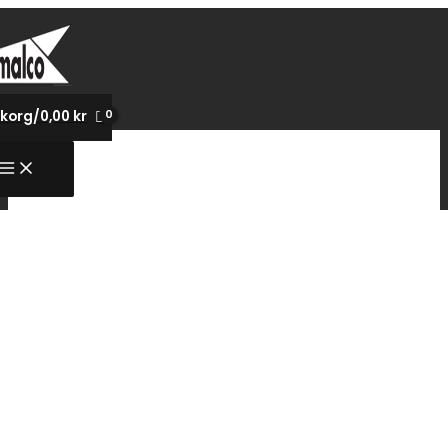
Hoppa
till
innehåll
korg/
0,00
kr