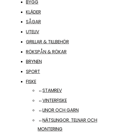
BYGG
KLÄDER
SÅGAR
UTELIV
GRILLAR & TILLBEHÖR
RÖKSPÅN & RÖKAR
BRYNEN
SPORT
FISKE
STAMREV
VINTERFISKE
LINOR OCH GARN
NÄTSLINGOR. TELNAR OCH
MONTERING