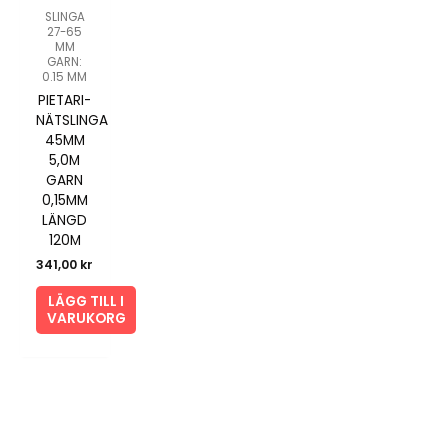
SLINGA
27-65
MM
GARN:
0.15 MM
PIETARI-
NÄTSLINGA
45MM
5,0M
GARN
0,15MM
LÄNGD
120M
341,00
kr
LÄGG TILL I
VARUKORG