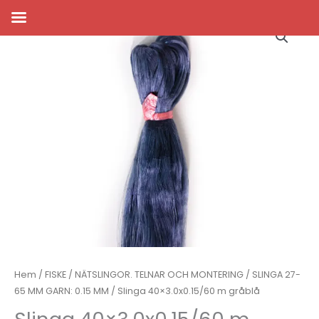
Hoppa
till
innehåll
Hem
/
FISKE
/
NÄTSLINGOR. TELNAR OCH MONTERING
/
SLINGA 27-
65 MM GARN: 0.15 MM
/ Slinga 40×3.0x0.15/60 m gråblå