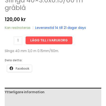
Slinga 40×3.0x0.15/60 m
gråblå
120,00
kr
Kan restnoteras
|
Leveranstid 14 till 21 dagar days
Slinga
LÄGG TILL I VARUKORG
40x3.0x0.15/60
m
Slinga 40 mm 3,0 m 0.15mm/60m.
gråblå
Dela detta:
mängd
Facebook
Ytterligare information
Recensioner (0)