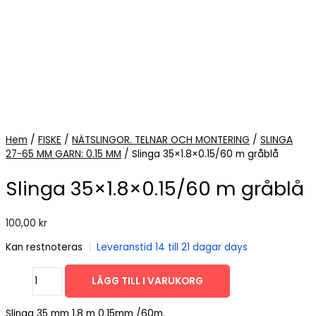
Hem
/
FISKE
/
NÄTSLINGOR. TELNAR OCH MONTERING
/
SLINGA
27-65 MM GARN: 0.15 MM
/ Slinga 35×1.8×0.15/60 m gråblå
Slinga 35×1.8×0.15/60 m gråblå
100,00
kr
Kan restnoteras
|
Leveranstid 14 till 21 dagar days
Slinga
LÄGG TILL I VARUKORG
35x1.8x0.15/60
m
Slinga 35 mm 1,8 m 0.15mm /60m.
gråblå