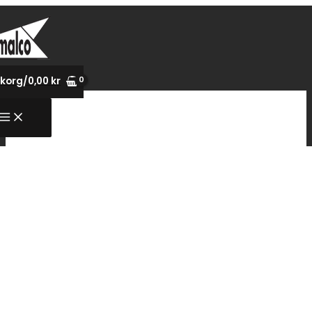
Hoppa
till
innehåll
korg/
0,00
kr