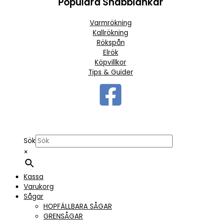
Populära Snabblänkar
Varmrökning
Kallrökning
Rökspån
Elrök
Köpvillkor
Tips & Guider
Sök
×
Kassa
Varukorg
Sågar
HOPFÄLLBARA SÅGAR
GRENSÅGAR