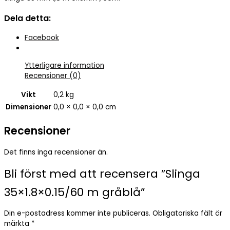
mängd
Dela detta:
Facebook
Ytterligare information
Recensioner (0)
Vikt
0,2 kg
Dimensioner
0,0 × 0,0 × 0,0 cm
Recensioner
Det finns inga recensioner än.
Bli först med att recensera ”Slinga
35×1.8×0.15/60 m gråblå”
Din e-postadress kommer inte publiceras.
Obligatoriska fält är
märkta
*