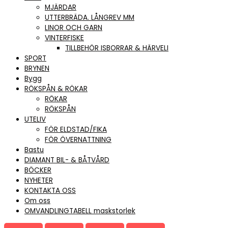
MJÄRDAR
UTTERBRÄDA. LÅNGREV MM
LINOR OCH GARN
VINTERFISKE
TILLBEHÖR ISBORRAR & HÄRVELI
SPORT
BRYNEN
Bygg
RÖKSPÅN & RÖKAR
RÖKAR
RÖKSPÅN
UTELIV
FÖR ELDSTAD/FIKA
FÖR ÖVERNATTNING
Bastu
DIAMANT BIL- & BÅTVÅRD
BÖCKER
NYHETER
KONTAKTA OSS
Om oss
OMVANDLINGTABELL maskstorlek