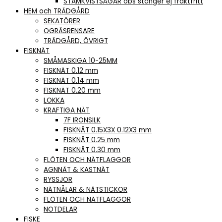
STAMKVISTSÅGAR obs stänger ej fraktfritt
HEM och TRÄDGÅRD
SEKATÖRER
OGRÄSRENSARE
TRÄDGÅRD, ÖVRIGT
FISKNÄT
SMÅMASKIGA 10-25MM
FISKNÄT 0.12 mm
FISKNÄT 0.14 mm
FISKNÄT 0.20 mm
LOKKA
KRAFTIGA NÄT
7F IRONSILK
FISKNÄT 0.15X3X 0.12X3 mm
FISKNÄT 0.25 mm
FISKNÄT 0.30 mm
FLÖTEN OCH NÄTFLAGGOR
AGNNÄT & KASTNÄT
RYSSJOR
NÄTNÅLAR & NÄTSTICKOR
FLÖTEN OCH NÄTFLAGGOR
NOTDELAR
FISKE