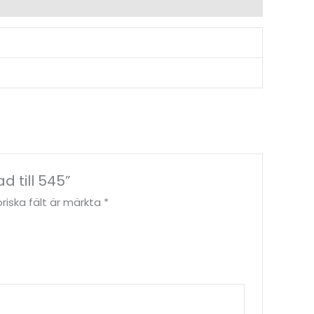
d till 545”
riska fält är märkta
*