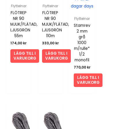
dagar days
Flyttelnar
Flyttelnar
FLÖTREP
FLÖTREP
NR 90
NR 90
Flyttelnar
MJUK/FLÄTAD,
MJUK/FLÄTAD,
Stamrev
LJUSGRÖN
LJUSGRÖN
2 mm
55m
110m
grå
1000
174,00
kr
333,00
kr
m/rulle*
LÄGG TILL I
LÄGG TILL I
1/2
VARUKORG
VARUKORG
monofil
770,00
kr
LÄGG TILL I
VARUKORG