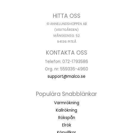
HITTA OSS
© ANNELUNDSHOPPEN AB
(VÄXTGÅRDEN)
MÅNSKENSG. 52
94136 PITEÅ
KONTAKTA OSS
Telefon: 072-1793586
Org. nr: 559336-4960
support@malco.se
Populära Snabblänkar
Varmrökning
Kallrökning
Rökspån
Elrök
Köpvillkor