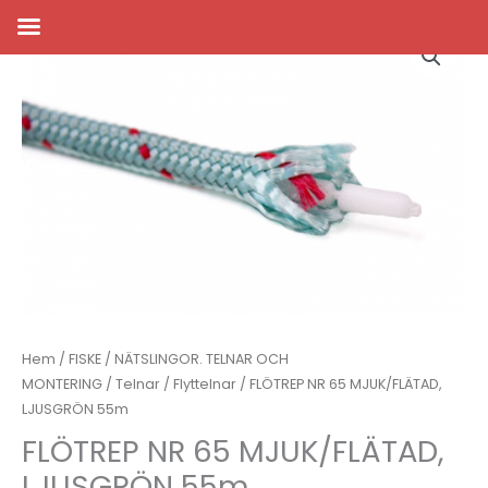
Hoppa
till
innehåll
Hem
/
FISKE
/
NÄTSLINGOR. TELNAR OCH
MONTERING
/
Telnar
/
Flyttelnar
/ FLÖTREP NR 65 MJUK/FLÄTAD,
LJUSGRÖN 55m
FLÖTREP NR 65 MJUK/FLÄTAD,
LJUSGRÖN 55m