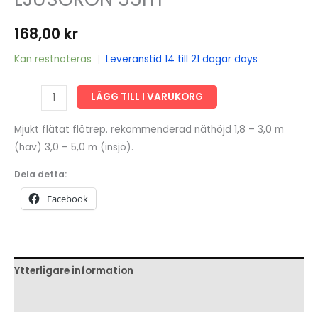
168,00
kr
Kan restnoteras
|
Leveranstid 14 till 21 dagar days
FLÖTREP
LÄGG TILL I VARUKORG
NR
65
Mjukt flätat flötrep. rekommenderad näthöjd 1,8 – 3,0 m
MJUK/FLÄTAD,
(hav) 3,0 – 5,0 m (insjö).
LJUSGRÖN
Dela detta:
55m
Facebook
mängd
Ytterligare information
Recensioner (0)