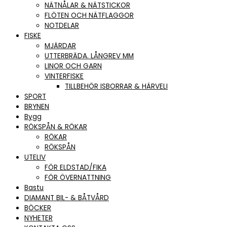
NÄTNÅLAR & NÄTSTICKOR
FLÖTEN OCH NÄTFLAGGOR
NOTDELAR
FISKE
MJÄRDAR
UTTERBRÄDA. LÅNGREV MM
LINOR OCH GARN
VINTERFISKE
TILLBEHÖR ISBORRAR & HÄRVELI
SPORT
BRYNEN
Bygg
RÖKSPÅN & RÖKAR
RÖKAR
RÖKSPÅN
UTELIV
FÖR ELDSTAD/FIKA
FÖR ÖVERNATTNING
Bastu
DIAMANT BIL- & BÅTVÅRD
BÖCKER
NYHETER