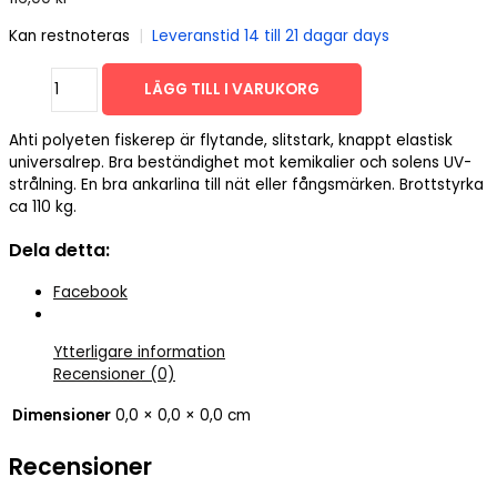
Kan restnoteras
|
Leveranstid 14 till 21 dagar days
NÄTREP
LÄGG TILL I VARUKORG
PE
3
Ahti polyeten fiskerep är flytande, slitstark, knappt elastisk
mm
universalrep. Bra beständighet mot kemikalier och solens UV-
Ahti
strålning. En bra ankarlina till nät eller fångsmärken. Brottstyrka
70
ca 110 kg.
m/250g
*
Dela detta:
orange
mängd
Facebook
Ytterligare information
Recensioner (0)
Dimensioner
0,0 × 0,0 × 0,0 cm
Recensioner