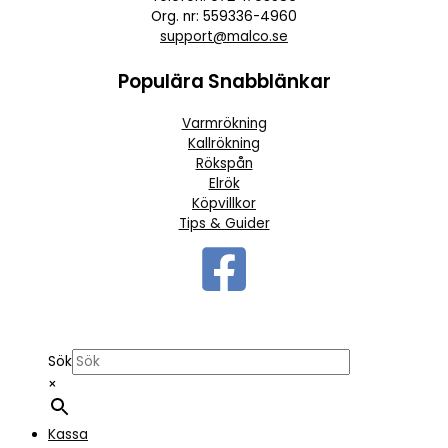
Org. nr: 559336-4960
support@malco.se
Populära Snabblänkar
Varmrökning
Kallrökning
Rökspån
Elrök
Köpvillkor
Tips & Guider
Sök
×
Kassa