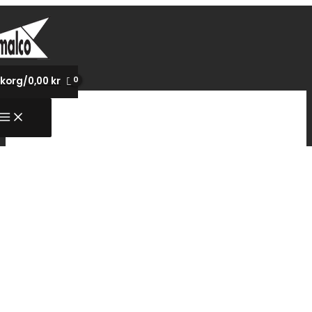
Hoppa
till
innehåll
korg/
0,00
kr