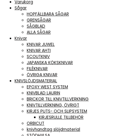
Varukorg
Sågar
HOPFÄLLBARA SÅGAR
GRENSÅGAR
SÅGBLAD
ALLA SÅGAR
Knivar
KNIVAR JUWEL
KNIVAR AHTI
SCOUTKNIV
JAPANSKA KÖKSKNIVAR
FILÉKNIVAR
ÖVRIGA KNIVAR
KNIVSLÖJDSMATERIAL
EPOXY WEST SYSTEM
KNIVBLAD LAURIN
BRICKOR TILL KNIVTILLVERKNING
KNIVTILLVERKNING, ÖVRIGT
KIRJES PUTS- OCH SLIPSYSTEM
KIRJESRULLE TILLBEHÖR
ORBICUT
knivhandtag slöjdmaterial
STÖDHYLSA