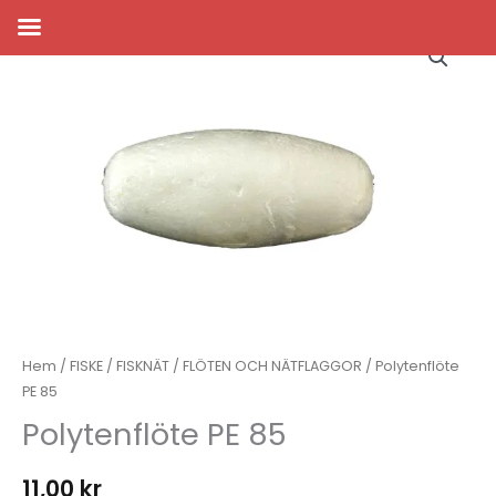
Hoppa
till
innehåll
Hem
/
FISKE
/
FISKNÄT
/
FLÖTEN OCH NÄTFLAGGOR
/ Polytenflöte
PE 85
Polytenflöte PE 85
11,00
kr