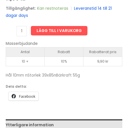
Tillgänglighet:
Kan restnoteras
|
Leveranstid 14 till 21
dagar days
Polytenflöte
LÄGG TILL I VARUKORG
PE
85
Masserbjudande
mängd
Antal
Rabatt
Rabatterat pris
10 +
10%
9,90
kr
Hål 10mm nStorlek 39x85nBärkraft 55g
Dela detta:
Facebook
Ytterligare information