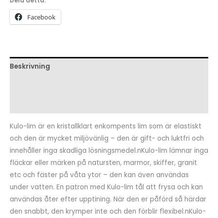
Dela detta:
Facebook
Beskrivning
Ytterligare information
Recensioner (0)
Kulo-lim är en kristallklart enkompents lim som är elastiskt
och den är mycket miljövänlig – den är gift- och luktfri och
innehåller inga skadliga lösningsmedel.nKulo-lim lämnar inga
fläckar eller märken på natursten, marmor, skiffer, granit
etc och fäster på våta ytor – den kan även användas
under vatten. En patron med Kulo-lim tål att frysa och kan
användas åter efter upptining. När den er påförd så härdar
den snabbt, den krymper inte och den förblir flexibel.nKulo-