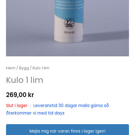
Hem
/
Bygg
/ Kulo 1 lim
Kulo 1 lim
269,00
kr
Slut i lager
|
Leveranstid 30 dagar maila gärna så
återkommer vi med tid days
Mejla mig när varan finns i lager igen!