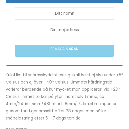
BEVAKA VARAN
Kulo1 lim till snörasskydd.nLimning skall helst ej ske under +5º
Celsius och ej över +40º Celsius. Limmets härdningstid
varierar beroende på hur mycket man applicerar, vid +23º
Celsius limmet torkar på ytan inom halv timma, ca
4mm/24tim, 5mm/48tim och 8mm/ 72tim.nLimningen är
genom torr i genomsnitt efter 28 dagar, men håller
snöbelastning efter 5 – 7 dags torr tid.