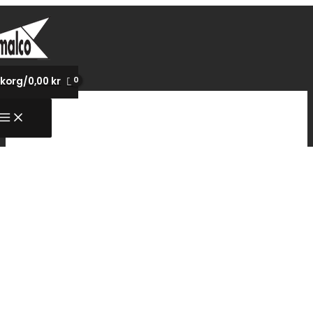
Hoppa
till
innehåll
korg/
0,00
kr