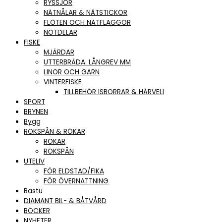
RYSSJOR
NÄTNÅLAR & NÄTSTICKOR
FLÖTEN OCH NÄTFLAGGOR
NOTDELAR
FISKE
MJÄRDAR
UTTERBRÄDA. LÅNGREV MM
LINOR OCH GARN
VINTERFISKE
TILLBEHÖR ISBORRAR & HÄRVELI
SPORT
BRYNEN
Bygg
RÖKSPÅN & RÖKAR
RÖKAR
RÖKSPÅN
UTELIV
FÖR ELDSTAD/FIKA
FÖR ÖVERNATTNING
Bastu
DIAMANT BIL- & BÅTVÅRD
BÖCKER
NYHETER