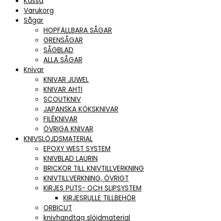
Kassa
Varukorg
Sågar
HOPFÄLLBARA SÅGAR
GRENSÅGAR
SÅGBLAD
ALLA SÅGAR
Knivar
KNIVAR JUWEL
KNIVAR AHTI
SCOUTKNIV
JAPANSKA KÖKSKNIVAR
FILÉKNIVAR
ÖVRIGA KNIVAR
KNIVSLÖJDSMATERIAL
EPOXY WEST SYSTEM
KNIVBLAD LAURIN
BRICKOR TILL KNIVTILLVERKNING
KNIVTILLVERKNING, ÖVRIGT
KIRJES PUTS- OCH SLIPSYSTEM
KIRJESRULLE TILLBEHÖR
ORBICUT
knivhandtag slöjdmaterial