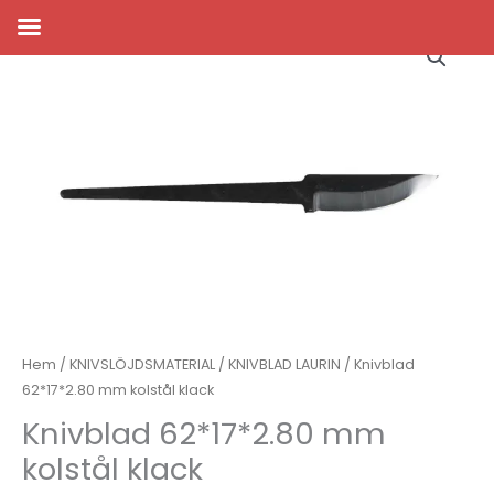
Hoppa
till
innehåll
Hem
/
KNIVSLÖJDSMATERIAL
/
KNIVBLAD LAURIN
/ Knivblad
62*17*2.80 mm kolstål klack
Knivblad 62*17*2.80 mm
kolstål klack