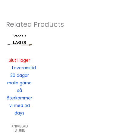
Related Products
SLUT I
LAGER
Slut i lager
|
Leveranstid
30 dagar
maila gärna
så
återkommer
vi med tid
days
KNIVBLAD
LAURIN