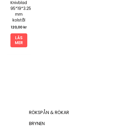
Knivblad
95*19*3.25
mm
kolstål
120,00
kr
LÄS
MER
RÖKSPÅN & RÖKAR
BRYNEN