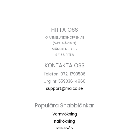
HITTA OSS
© ANNELUNDSHOPPEN AB
(VÄXTGÅRDEN)
MÅNSKENSG. 52
94136 PITEÅ
KONTAKTA OSS
Telefon: 072-1793586
Org. nr: 559336-4960
support@malco.se
Populära Snabblänkar
Varmrökning
Kallrökning
Rökspån