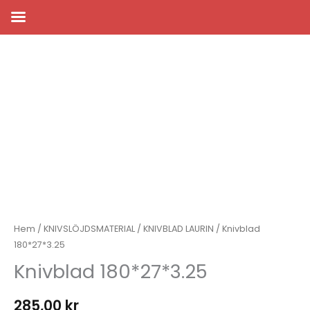
Hoppa
till
innehåll
Hem
/
KNIVSLÖJDSMATERIAL
/
KNIVBLAD LAURIN
/ Knivblad
180*27*3.25
Knivblad 180*27*3.25
285,00
kr