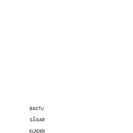
mm
×(23)
kolstål
×3,25mm
rostfri
205,00
kr
209,00
kr
LÄGG TILL I
VARUKORG
LÄGG TILL I
VARUKORG
BASTU
SÅGAR
KLÄDER