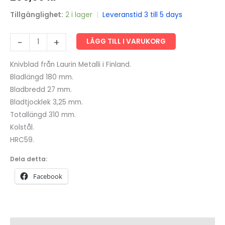
Tillgänglighet:
2 i lager
|
Leveranstid 3 till 5 days
Knivblad
-
+
LÄGG TILL I VARUKORG
180*27*3.25
mängd
Knivblad från Laurin Metalli i Finland.
Bladlängd 180 mm.
Bladbredd 27 mm.
Bladtjocklek 3,25 mm.
Totallängd 310 mm.
Kolstål.
HRC59.
Dela detta:
Facebook