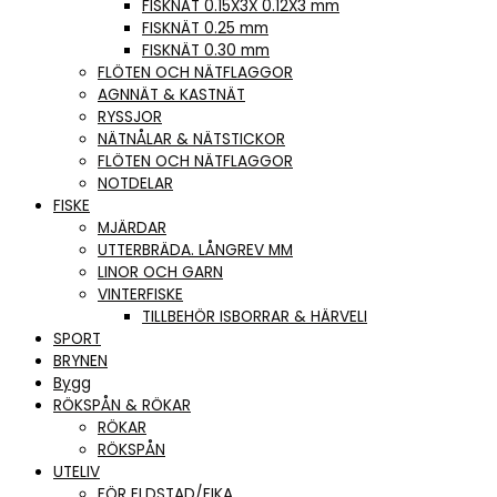
FISKNÄT 0.15X3X 0.12X3 mm
FISKNÄT 0.25 mm
FISKNÄT 0.30 mm
FLÖTEN OCH NÄTFLAGGOR
AGNNÄT & KASTNÄT
RYSSJOR
NÄTNÅLAR & NÄTSTICKOR
FLÖTEN OCH NÄTFLAGGOR
NOTDELAR
FISKE
MJÄRDAR
UTTERBRÄDA. LÅNGREV MM
LINOR OCH GARN
VINTERFISKE
TILLBEHÖR ISBORRAR & HÄRVELI
SPORT
BRYNEN
Bygg
RÖKSPÅN & RÖKAR
RÖKAR
RÖKSPÅN
UTELIV
FÖR ELDSTAD/FIKA