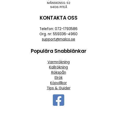
MÅNSKENSG. 52
94136 PITEÅ
KONTAKTA OSS
Telefon: 072-1793586
Org. nr: 559336-4960
support@malco.se
Populära Snabblänkar
Varmrökning
Kallrökning
Rökspån
Elrök
Köpvillkor
Tips & Guider