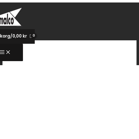
Hoppa
till
innehåll
korg/
0,00
kr