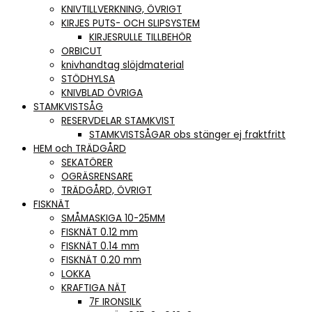
KNIVTILLVERKNING, ÖVRIGT
KIRJES PUTS- OCH SLIPSYSTEM
KIRJESRULLE TILLBEHÖR
ORBICUT
knivhandtag slöjdmaterial
STÖDHYLSA
KNIVBLAD ÖVRIGA
STAMKVISTSÅG
RESERVDELAR STAMKVIST
STAMKVISTSÅGAR obs stänger ej fraktfritt
HEM och TRÄDGÅRD
SEKATÖRER
OGRÄSRENSARE
TRÄDGÅRD, ÖVRIGT
FISKNÄT
SMÅMASKIGA 10-25MM
FISKNÄT 0.12 mm
FISKNÄT 0.14 mm
FISKNÄT 0.20 mm
LOKKA
KRAFTIGA NÄT
7F IRONSILK