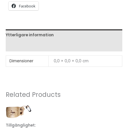
2000
Facebook
m/ltk
mängd
Ytterligare information
Recensioner (0)
Dimensioner
0,0 × 0,0 × 0,0 cm
Related Products
Tillgänglighet: