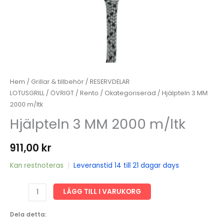
Hem
/
Grillar & tillbehör
/
RESERVDELAR
LOTUSGRILL
/
ÖVRIGT
/
Rento
/
Okategoriserad
/ Hjälpteln 3 MM
2000 m/ltk
Hjälpteln 3 MM 2000 m/ltk
911,00
kr
Kan restnoteras
|
Leveranstid 14 till 21 dagar days
Hjälpteln
LÄGG TILL I VARUKORG
3
MM
Dela detta: