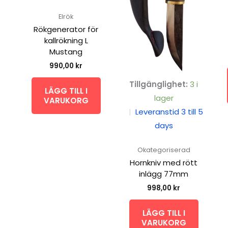
Elrök
Rökgenerator för
kallrökning L
Mustang
990,00
kr
Tillgänglighet:
3 i
LÄGG TILL I
lager
VARUKORG
|
Leveranstid 3 till 5
days
Okategoriserad
Hornkniv med rött
inlägg 77mm
998,00
kr
LÄGG TILL I
VARUKORG