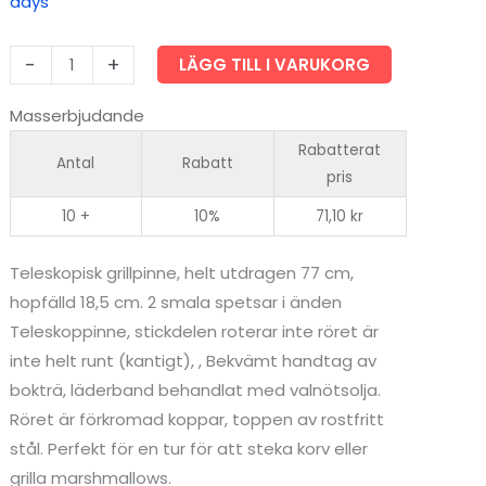
days
Grillpinne
-
+
LÄGG TILL I VARUKORG
Mustang
Masserbjudande
teleskopisk
mängd
Rabatterat
Antal
Rabatt
pris
10 +
10%
71,10
kr
Teleskopisk grillpinne, helt utdragen 77 cm,
hopfälld 18,5 cm. 2 smala spetsar i änden
Teleskoppinne, stickdelen roterar inte röret är
inte helt runt (kantigt), , Bekvämt handtag av
bokträ, läderband behandlat med valnötsolja.
Röret är förkromad koppar, toppen av rostfritt
stål. Perfekt för en tur för att steka korv eller
grilla marshmallows.