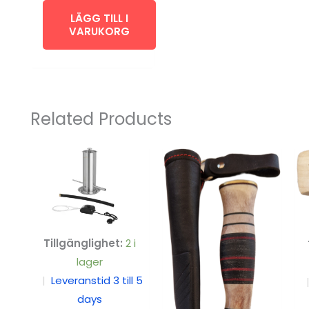
LÄGG TILL I
VARUKORG
Related Products
Tillgänglighet:
2 i
lager
|
Leveranstid 3 till 5
days