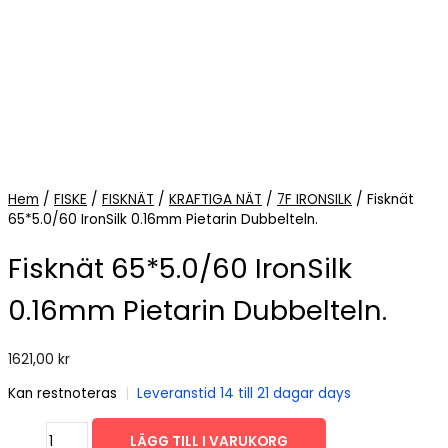
Hem
/
FISKE
/
FISKNÄT
/
KRAFTIGA NÄT
/
7F IRONSILK
/ Fisknät
65*5.0/60 IronSilk 0.16mm Pietarin Dubbelteln.
Fisknät 65*5.0/60 IronSilk
0.16mm Pietarin Dubbelteln.
1621,00
kr
Kan restnoteras
|
Leveranstid 14 till 21 dagar days
Fisknät
LÄGG TILL I VARUKORG