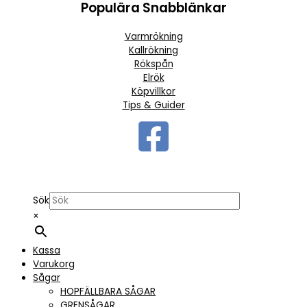
Populära Snabblänkar
Varmrökning
Kallrökning
Rökspån
Elrök
Köpvillkor
Tips & Guider
Sök
×
Kassa
Varukorg
Sågar
HOPFÄLLBARA SÅGAR
GRENSÅGAR