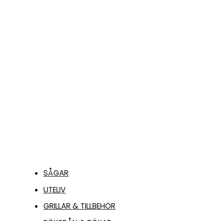
IronSilk 0.16mm
Pietarin
Dubbelteln.
691,00
kr
LÄGG TILL I
VARUKORG
SÅGAR
UTELIV
GRILLAR & TILLBEHÖR