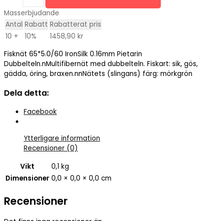
65*5.0/60
IronSilk
Masserbjudande
0.16mm
Antal
Rabatt
Rabatterat pris
Pietarin
10 +
10%
1458,90
kr
Dubbelteln.
mängd
Fisknät 65*5.0/60 IronSilk 0.16mm Pietarin
Dubbelteln.nMultifibernät med dubbelteln. Fiskart: sik, gös,
gädda, öring, braxen.nnNätets (slingans) färg: mörkgrön
Dela detta:
Facebook
Ytterligare information
Recensioner (0)
Vikt
0,1 kg
Dimensioner
0,0 × 0,0 × 0,0 cm
Recensioner