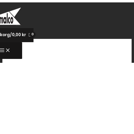
Hoppa
till
innehåll
korg/
0,00
kr