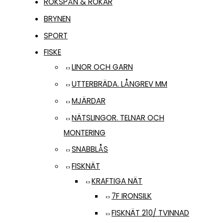
RÖKSPÅN & RÖKAR
BRYNEN
SPORT
FISKE
LINOR OCH GARN
UTTERBRÄDA. LÅNGREV MM
MJÄRDAR
NÄTSLINGOR. TELNAR OCH
MONTERING
SNABBLÅS
FISKNÄT
KRAFTIGA NÄT
7F IRONSILK
FISKNÄT 210/ TVINNAD