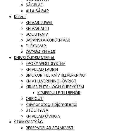
SÅGBLAD
ALLA SÅGAR
Knivar
KNIVAR JUWEL
KNIVAR AHTI
SCOUTKNIV
JAPANSKA KÖKSKNIVAR
FILÉKNIVAR
ÖVRIGA KNIVAR
KNIVSLÖJDSMATERIAL
EPOXY WEST SYSTEM
KNIVBLAD LAURIN
BRICKOR TILL KNIVTILLVERKNING
KNIVTILLVERKNING, ÖVRIGT
KIRJES PUTS- OCH SLIPSYSTEM
KIRJESRULLE TILLBEHÖR
ORBICUT
knivhandtag slöjdmaterial
STÖDHYLSA
KNIVBLAD ÖVRIGA
STAMKVISTSÅG
RESERVDELAR STAMKVIST