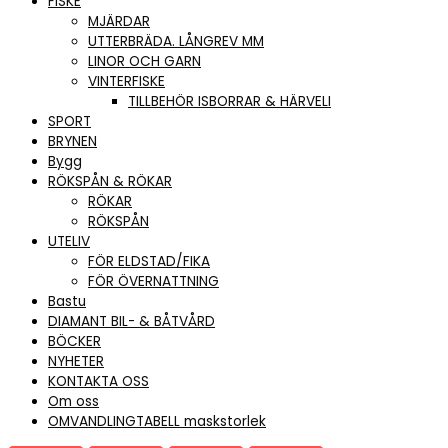
FISKE
MJÄRDAR
UTTERBRÄDA. LÅNGREV MM
LINOR OCH GARN
VINTERFISKE
TILLBEHÖR ISBORRAR & HÄRVELI
SPORT
BRYNEN
Bygg
RÖKSPÅN & RÖKAR
RÖKAR
RÖKSPÅN
UTELIV
FÖR ELDSTAD/FIKA
FÖR ÖVERNATTNING
Bastu
DIAMANT BIL- & BÅTVÅRD
BÖCKER
NYHETER
KONTAKTA OSS
Om oss
OMVANDLINGTABELL maskstorlek