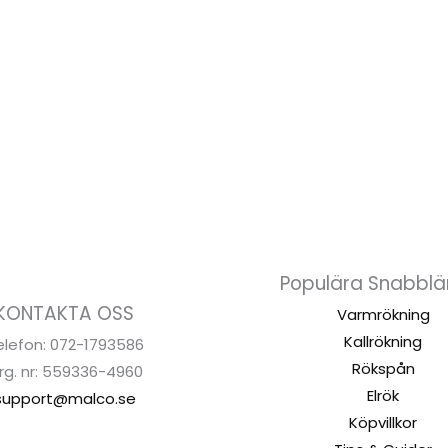
FLÖTREP
1282,00
kr
LÄGG TILL I
VARUKORG
Populära Snabblä
KONTAKTA OSS
Varmrökning
Kallrökning
elefon: 072-1793586
Rökspån
rg. nr: 559336-4960
Elrök
support@malco.se
Köpvillkor