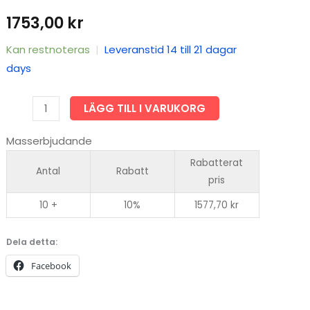
1753,00
kr
Kan restnoteras
|
Leveranstid 14 till 21 dagar
days
FISKNÄT
LÄGG TILL I VARUKORG
50MM
Masserbjudande
8,0M
GARN
Rabatterat
Antal
Rabatt
0,17
pris
LÄNGD
10 +
10%
1577,70
kr
60M,
PIETARI
Dela detta:
DUBBELTELN
Facebook
MED
FLÖTREP