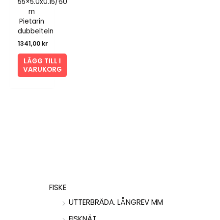
55×5.0x0.15/60
m
Pietarin
dubbelteln
1341,00
kr
LÄGG TILL I
VARUKORG
FISKE
UTTERBRÄDA. LÅNGREV MM
FISKNÄT