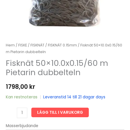
Hem
/
FISKE
/
FISKNÄT
/
FISKNÄT 0.15mm
/ Fisknät 50×10.0x0.15/60
m Pietarin dubbelteln
Fisknät 50×10.0x0.15/60 m
Pietarin dubbelteln
1798,00
kr
Kan restnoteras
|
Leveranstid 14 till 21 dagar days
Fisknät
LÄGG TILL I VARUKORG
50x10.0x0.15/60
m
Masserbjudande