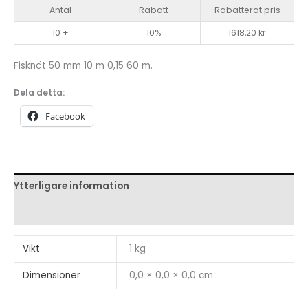
Pietarin
Antal
Rabatt
Rabatterat pris
dubbelteln
10 +
10%
1618,20
kr
mängd
Fisknät 50 mm 10 m 0,15 60 m.
Dela detta:
Facebook
Ytterligare information
Recensioner (0)
Vikt
1 kg
Dimensioner
0,0 × 0,0 × 0,0 cm