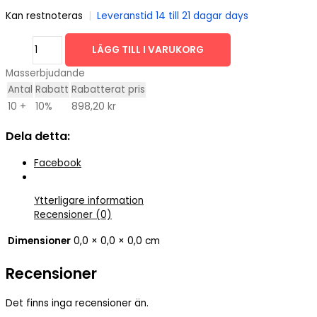
Kan restnoteras
|
Leveranstid 14 till 21 dagar days
fisknät
LÄGG TILL I VARUKORG
33x1.8x0.14/60
m
Masserbjudande
mängd
Antal
Rabatt
Rabatterat pris
10 +
10%
898,20
kr
Dela detta:
Facebook
Ytterligare information
Recensioner (0)
Dimensioner
0,0 × 0,0 × 0,0 cm
Recensioner
Det finns inga recensioner än.