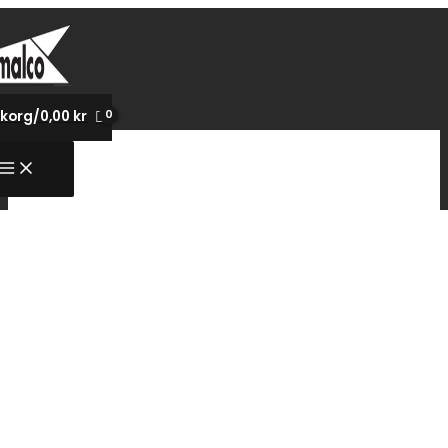
Hoppa
till
innehåll
korg/
0,00
kr