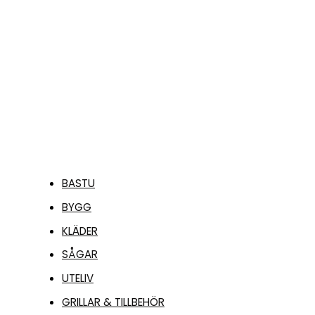
1075,00
kr
LÄGG TILL I
VARUKORG
BASTU
BYGG
KLÄDER
SÅGAR
UTELIV
GRILLAR & TILLBEHÖR