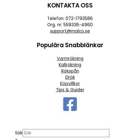
KONTAKTA OSS
Telefon: 072-1793586
Org. nr: 559336-4960
support@malco.se
Populära Snabblänkar
Varmrökning
Kallrökning
Rökspån
Elrök
Köpvillkor
Tips & Guider
Sök