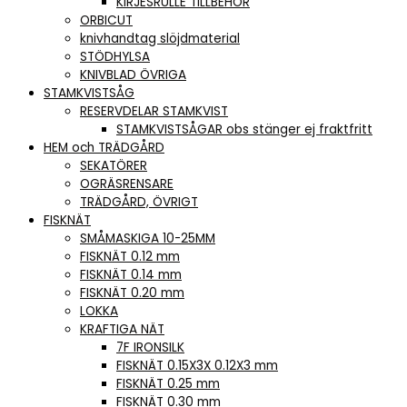
KIRJESRULLE TILLBEHÖR
ORBICUT
knivhandtag slöjdmaterial
STÖDHYLSA
KNIVBLAD ÖVRIGA
STAMKVISTSÅG
RESERVDELAR STAMKVIST
STAMKVISTSÅGAR obs stänger ej fraktfritt
HEM och TRÄDGÅRD
SEKATÖRER
OGRÄSRENSARE
TRÄDGÅRD, ÖVRIGT
FISKNÄT
SMÅMASKIGA 10-25MM
FISKNÄT 0.12 mm
FISKNÄT 0.14 mm
FISKNÄT 0.20 mm
LOKKA
KRAFTIGA NÄT
7F IRONSILK
FISKNÄT 0.15X3X 0.12X3 mm
FISKNÄT 0.25 mm
FISKNÄT 0.30 mm