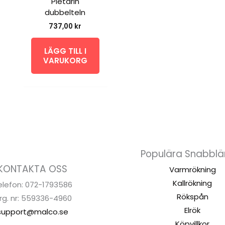
Pietarin
dubbelteln
737,00
kr
LÄGG TILL I
VARUKORG
Populära Snabblä
KONTAKTA OSS
Varmrökning
Kallrökning
elefon: 072-1793586
Rökspån
rg. nr: 559336-4960
Elrök
support@malco.se
Köpvillkor