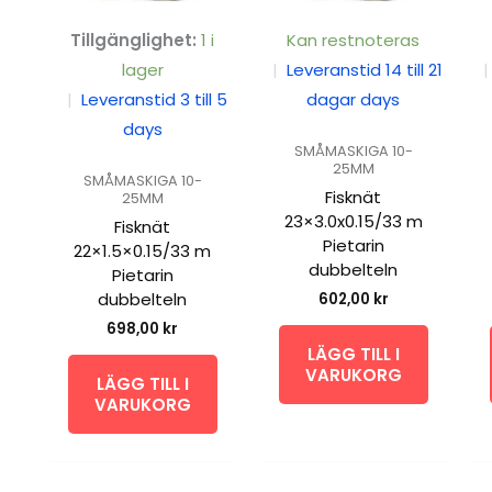
Tillgänglighet:
1 i
Kan restnoteras
lager
|
Leveranstid 14 till 21
|
|
Leveranstid 3 till 5
dagar days
days
SMÅMASKIGA 10-
25MM
SMÅMASKIGA 10-
Fisknät
25MM
23×3.0x0.15/33 m
Fisknät
Pietarin
22×1.5×0.15/33 m
dubbelteln
Pietarin
dubbelteln
602,00
kr
698,00
kr
LÄGG TILL I
VARUKORG
LÄGG TILL I
VARUKORG