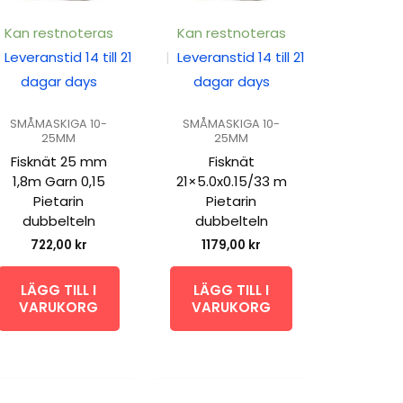
Kan restnoteras
Kan restnoteras
Leveranstid 14 till 21
|
Leveranstid 14 till 21
dagar days
dagar days
SMÅMASKIGA 10-
SMÅMASKIGA 10-
25MM
25MM
Fisknät 25 mm
Fisknät
1,8m Garn 0,15
21×5.0x0.15/33 m
Pietarin
Pietarin
dubbelteln
dubbelteln
722,00
kr
1179,00
kr
LÄGG TILL I
LÄGG TILL I
VARUKORG
VARUKORG