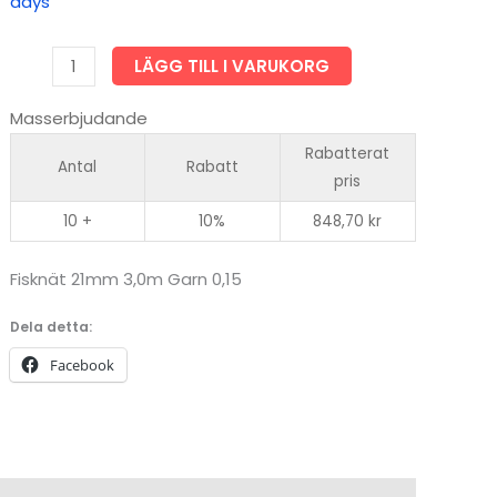
days
Fisknät
LÄGG TILL I VARUKORG
21x3.0x0.15/33
Masserbjudande
m
Pietarin
Rabatterat
Antal
Rabatt
dubbelteln
pris
mängd
10 +
10%
848,70
kr
Fisknät 21mm 3,0m Garn 0,15
Dela detta:
Facebook