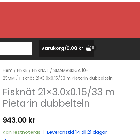
Varukorg/
0,00
kr
Hem
/
FISKE
/
FISKNÄT
/
SMÅMASKIGA 10-
25MM
/ Fisknät 21×3.0x0.15/33 m Pietarin dubbelteln
Fisknät 21×3.0x0.15/33 m
Pietarin dubbelteln
943,00
kr
Kan restnoteras
|
Leveranstid 14 till 21 dagar