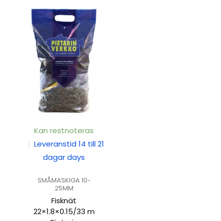
Kan restnoteras
|
Leveranstid 14 till 21
dagar days
SMÅMASKIGA 10-
25MM
Fisknät
22×1.8×0.15/33 m