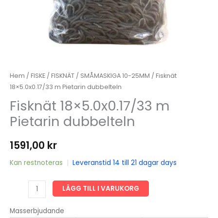
Hem
/
FISKE
/
FISKNÄT
/
SMÅMASKIGA 10-25MM
/ Fisknät
18×5.0x0.17/33 m Pietarin dubbelteln
Fisknät 18×5.0x0.17/33 m
Pietarin dubbelteln
1591,00
kr
Kan restnoteras
|
Leveranstid 14 till 21 dagar days
Fisknät
LÄGG TILL I VARUKORG
18x5.0x0.17/33
m
Masserbjudande