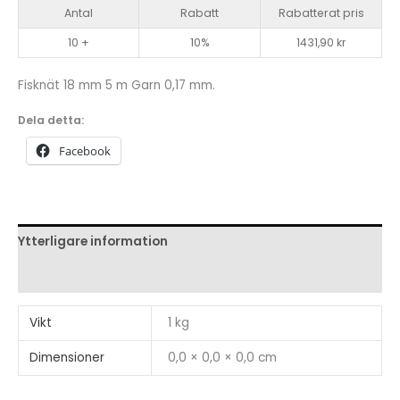
Pietarin
Antal
Rabatt
Rabatterat pris
dubbelteln
10 +
10%
1431,90
kr
mängd
Fisknät 18 mm 5 m Garn 0,17 mm.
Dela detta:
Facebook
Ytterligare information
Recensioner (0)
Vikt
1 kg
Dimensioner
0,0 × 0,0 × 0,0 cm