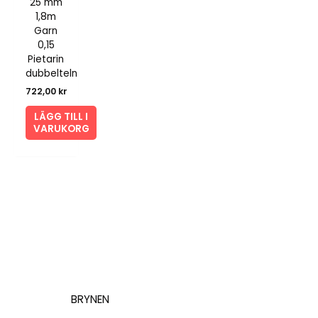
25 mm
1,8m
Garn
0,15
Pietarin
dubbelteln
722,00
kr
LÄGG TILL I
VARUKORG
BRYNEN