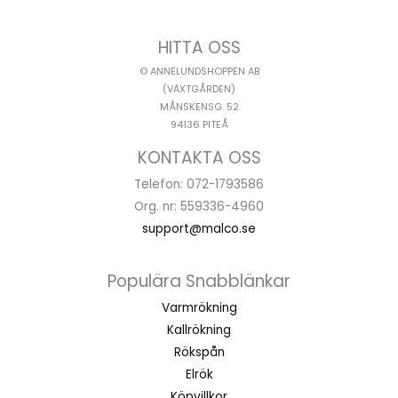
HITTA OSS
© ANNELUNDSHOPPEN AB
(VÄXTGÅRDEN)
MÅNSKENSG. 52
94136 PITEÅ
KONTAKTA OSS
Telefon: 072-1793586
Org. nr: 559336-4960
support@malco.se
Populära Snabblänkar
Varmrökning
Kallrökning
Rökspån
Elrök
Köpvillkor