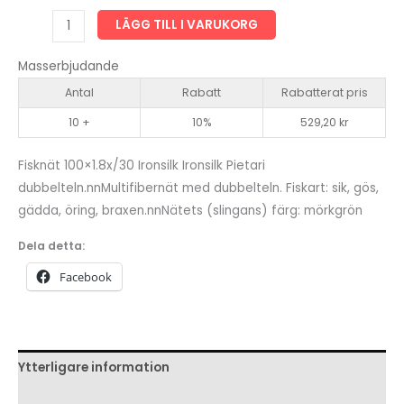
Fisknät
LÄGG TILL I VARUKORG
100*1.8*/30
Ironsilk
Masserbjudande
Ironsilk
Antal
Rabatt
Rabatterat pris
Pietari
10 +
10%
529,20
kr
dubbelteln
mängd
Fisknät 100×1.8x/30 Ironsilk Ironsilk Pietari
dubbelteln.nnMultifibernät med dubbelteln. Fiskart: sik, gös,
gädda, öring, braxen.nnNätets (slingans) färg: mörkgrön
Dela detta:
Facebook
Ytterligare information
Recensioner (0)