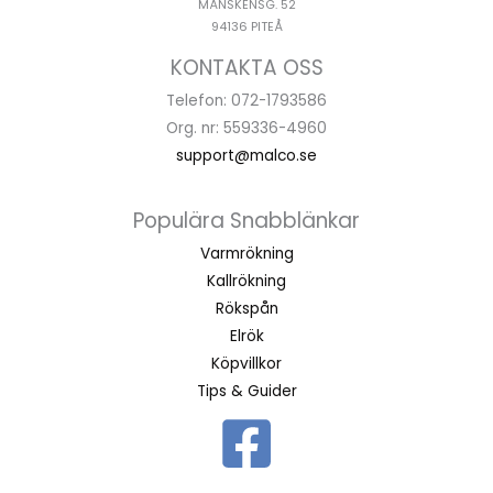
MÅNSKENSG. 52
94136 PITEÅ
KONTAKTA OSS
Telefon: 072-1793586
Org. nr: 559336-4960
support@malco.se
Populära Snabblänkar
Varmrökning
Kallrökning
Rökspån
Elrök
Köpvillkor
Tips & Guider