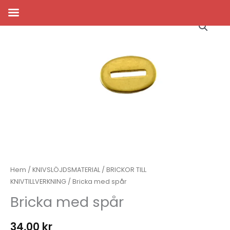
Hoppa
till
innehåll
Hem
/
KNIVSLÖJDSMATERIAL
/
BRICKOR TILL
KNIVTILLVERKNING
/ Bricka med spår
Bricka med spår
34,00
kr