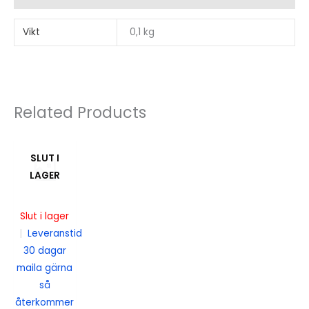
Vikt
0,1 kg
Related Products
SLUT I
LAGER
Slut i lager
|
Leveranstid
30 dagar
maila gärna
så
återkommer