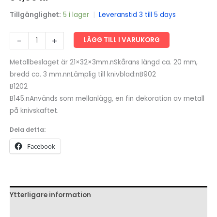
Tillgänglighet:
5 i lager
|
Leveranstid 3 till 5 days
Bricka
-
+
LÄGG TILL I VARUKORG
med
spår
Metallbeslaget är 21×32×3mm.nSkårans längd ca. 20 mm,
mängd
bredd ca. 3 mm.nnLämplig till knivblad:nB902
B1202
B145.nAnvänds som mellanlägg, en fin dekoration av metall
på knivskaftet.
Dela detta:
Facebook
Ytterligare information
Recensioner (0)