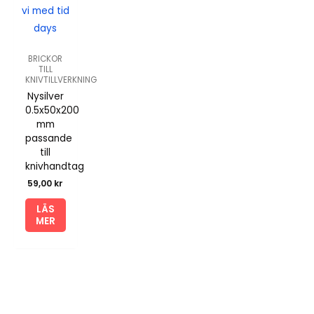
vi med tid
days
BRICKOR
TILL
KNIVTILLVERKNING
Nysilver
0.5x50x200
mm
passande
till
knivhandtag
59,00
kr
LÄS
MER