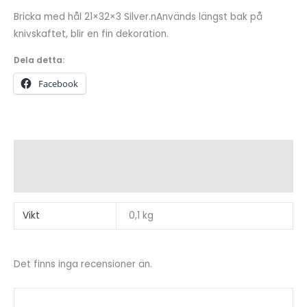
hål
Bricka med hål 21×32×3 Silver.nAnvänds längst bak på
21×32×3
knivskaftet, blir en fin dekoration.
mängd
Dela detta:
Facebook
Ytterligare information
Recensioner (0)
Vikt
0,1 kg
Det finns inga recensioner än.