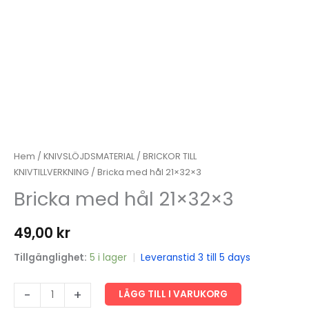
Hem
/
KNIVSLÖJDSMATERIAL
/
BRICKOR TILL
KNIVTILLVERKNING
/ Bricka med hål 21×32×3
Bricka med hål 21×32×3
49,00
kr
Tillgänglighet:
5 i lager
|
Leveranstid 3 till 5 days
Bricka
-
+
LÄGG TILL I VARUKORG
med