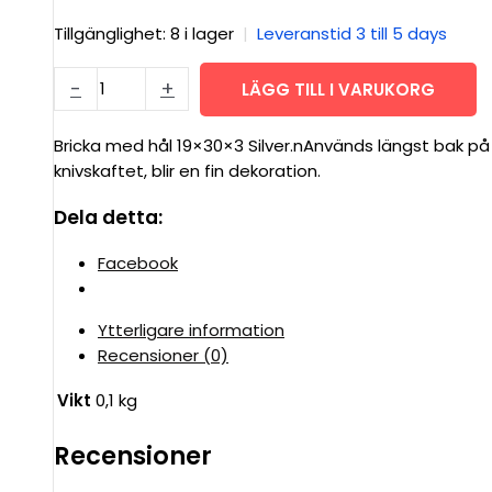
Tillgänglighet:
8 i lager
|
Leveranstid 3 till 5 days
Bricka
-
+
LÄGG TILL I VARUKORG
med
hål
Bricka med hål 19×30×3 Silver.nAnvänds längst bak på
19×30×3
knivskaftet, blir en fin dekoration.
mängd
Dela detta:
Facebook
Ytterligare information
Recensioner (0)
Vikt
0,1 kg
Recensioner