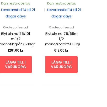
Kan restnoteras
Kan restnoteras
Leveranstid 14 till 21
|
Leveranstid 14 till 21
dagar days
dagar days
Okategoriserad
Okategoriserad
Blyteln no 75/101
Blyteln no 75/68m
m 1/2
1/2
monofil*grå*7500gr
monofil*grå*5000gr
1281,00
kr
612,00
kr
LÄGG TILL I
LÄGG TILL I
VARUKORG
VARUKORG