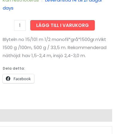
days
Blyteln
LÄGG TILL I VARUKORG
no
Blyteln no 15/101 m 1/2 monofil*grå*1500gr.nVikt
15/101
1500 g /100m, 500 g / 33,5 m. Rekommenderad
m
näthöjd: hav 1,5-2,4 m, insjö 2,4-3,0 m.
1/2
monofil*grå*1500gr
Dela detta:
mängd
Facebook