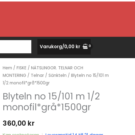
Varukorg/
0,00
kr
Hem
/
FISKE
/
NÄTSLINGOR. TELNAR OCH
MONTERING
/
Telnar
/
Sänkteln
/ Blyteln no 15/101 m
1/2 monofil*grå*1500gr
Blyteln no 15/101 m 1/2
monofil*grå*1500gr
360,00
kr
Kan restnoteras
|
Leveranstid 14 till 21 dagar