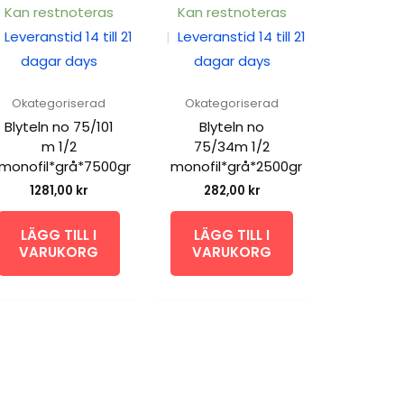
Kan restnoteras
Kan restnoteras
Leveranstid 14 till 21
|
Leveranstid 14 till 21
dagar days
dagar days
Okategoriserad
Okategoriserad
Blyteln no 75/101
Blyteln no
m 1/2
75/34m 1/2
monofil*grå*7500gr
monofil*grå*2500gr
1281,00
kr
282,00
kr
LÄGG TILL I
LÄGG TILL I
VARUKORG
VARUKORG