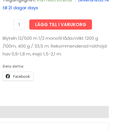
till 21 dagar days
Blyteln
LÄGG TILL I VARUKORG
12/500
Blyteln 12/500 m 1/2 monofil låda.nVikt 1200 g
m
/100m, 400 g / 33,5 m. Rekommenderad näthöjd:
1/2
hav 0,9-1,8 m, insjö 1,5-2,1 m.
monofil
låda
Dela detta:
mängd
Facebook