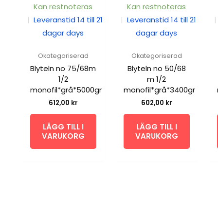
Kan restnoteras
Kan restnoteras
|
Leveranstid 14 till 21
|
Leveranstid 14 till 21
|
dagar days
dagar days
Okategoriserad
Okategoriserad
Blyteln no 75/68m
Blyteln no 50/68
1/2
m 1/2
monofil*grå*5000gr
monofil*grå*3400gr
612,00
kr
602,00
kr
LÄGG TILL I
LÄGG TILL I
VARUKORG
VARUKORG