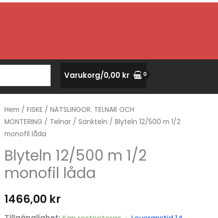
Varukorg/
0,00
kr
Hem
/
FISKE
/
NÄTSLINGOR. TELNAR OCH
MONTERING
/
Telnar
/
Sänkteln
/ Blyteln 12/500 m 1/2
monofil låda
Blyteln 12/500 m 1/2
monofil låda
1466,00
kr
Tillgänglighet:
Kan restnoteras
|
Leveranstid 14