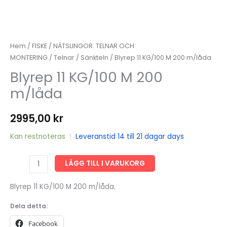
Hem
/
FISKE
/
NÄTSLINGOR. TELNAR OCH
MONTERING
/
Telnar
/
Sänkteln
/ Blyrep 11 KG/100 M 200 m/låda
Blyrep 11 KG/100 M 200
m/låda
2995,00
kr
Kan restnoteras
|
Leveranstid 14 till 21 dagar days
Blyrep
LÄGG TILL I VARUKORG
11
KG/100
Blyrep 11 KG/100 M 200 m/låda.
M
Dela detta:
200
Facebook
m/låda