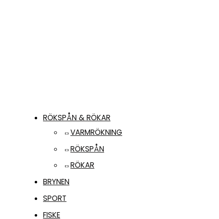
39,00
kr
LÄS MER
RÖKSPÅN & RÖKAR
VARMRÖKNING
RÖKSPÅN
RÖKAR
BRYNEN
SPORT
FISKE