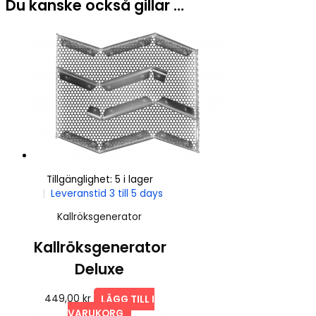
Du kanske också gillar …
Tillgänglighet:
5 i lager
|
Leveranstid 3 till 5 days
Kallröksgenerator
Kallröksgenerator
Deluxe
449,00
kr
LÄGG TILL I
VARUKORG