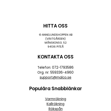
HITTA OSS
© ANNELUNDSHOPPEN AB
(VÄXTGÅRDEN)
MÅNSKENSG. 52
94136 PITEÅ
KONTAKTA OSS
Telefon: 072-1793586
Org. nr: 559336-4960
support@malco.se
Populära Snabblänkar
Varmrökning
Kallrökning
Rökspån