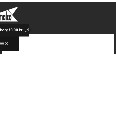
Hoppa
till
innehåll
korg/
0,00
kr