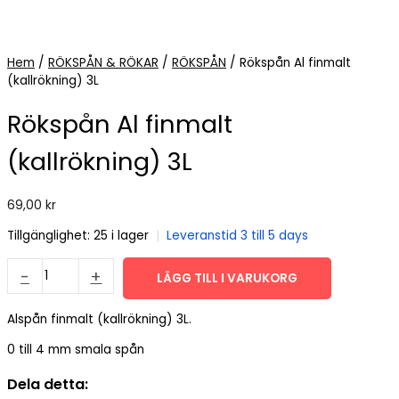
Hem
/
RÖKSPÅN & RÖKAR
/
RÖKSPÅN
/ Rökspån Al finmalt
(kallrökning) 3L
Rökspån Al finmalt
(kallrökning) 3L
69,00
kr
Tillgänglighet:
25 i lager
|
Leveranstid 3 till 5 days
Rökspån
-
+
LÄGG TILL I VARUKORG
Al
finmalt
(kallrökning)
Alspån finmalt (kallrökning) 3L.
3L
0 till 4 mm smala spån
mängd
Dela detta: