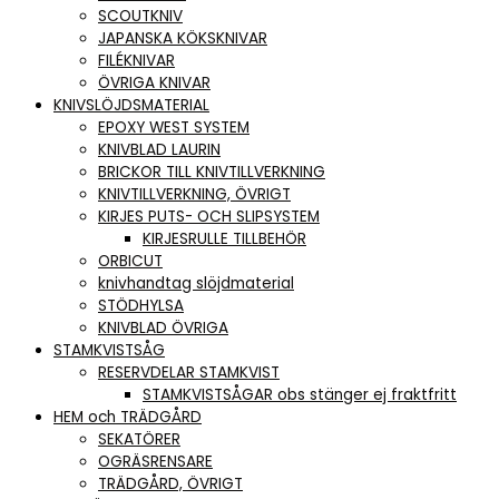
SCOUTKNIV
JAPANSKA KÖKSKNIVAR
FILÉKNIVAR
ÖVRIGA KNIVAR
KNIVSLÖJDSMATERIAL
EPOXY WEST SYSTEM
KNIVBLAD LAURIN
BRICKOR TILL KNIVTILLVERKNING
KNIVTILLVERKNING, ÖVRIGT
KIRJES PUTS- OCH SLIPSYSTEM
KIRJESRULLE TILLBEHÖR
ORBICUT
knivhandtag slöjdmaterial
STÖDHYLSA
KNIVBLAD ÖVRIGA
STAMKVISTSÅG
RESERVDELAR STAMKVIST
STAMKVISTSÅGAR obs stänger ej fraktfritt
HEM och TRÄDGÅRD
SEKATÖRER
OGRÄSRENSARE
TRÄDGÅRD, ÖVRIGT