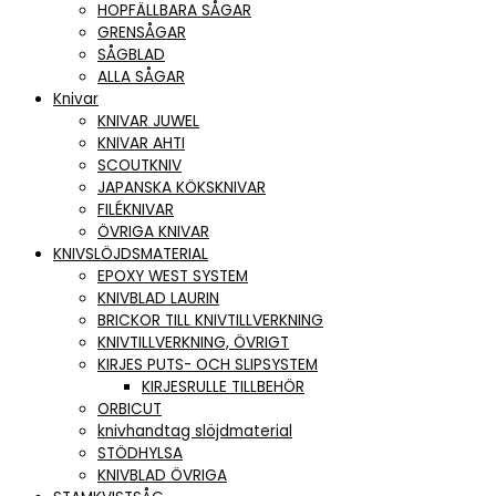
HOPFÄLLBARA SÅGAR
GRENSÅGAR
SÅGBLAD
ALLA SÅGAR
Knivar
KNIVAR JUWEL
KNIVAR AHTI
SCOUTKNIV
JAPANSKA KÖKSKNIVAR
FILÉKNIVAR
ÖVRIGA KNIVAR
KNIVSLÖJDSMATERIAL
EPOXY WEST SYSTEM
KNIVBLAD LAURIN
BRICKOR TILL KNIVTILLVERKNING
KNIVTILLVERKNING, ÖVRIGT
KIRJES PUTS- OCH SLIPSYSTEM
KIRJESRULLE TILLBEHÖR
ORBICUT
knivhandtag slöjdmaterial
STÖDHYLSA
KNIVBLAD ÖVRIGA