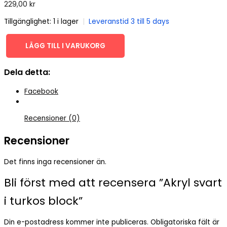
229,00
kr
Tillgänglighet:
1 i lager
|
Leveranstid 3 till 5 days
LÄGG TILL I VARUKORG
Akryl
svart
Dela detta:
i
turkos
Facebook
block
mängd
Recensioner (0)
Recensioner
Det finns inga recensioner än.
Bli först med att recensera ”Akryl svart
i turkos block”
Din e-postadress kommer inte publiceras.
Obligatoriska fält är