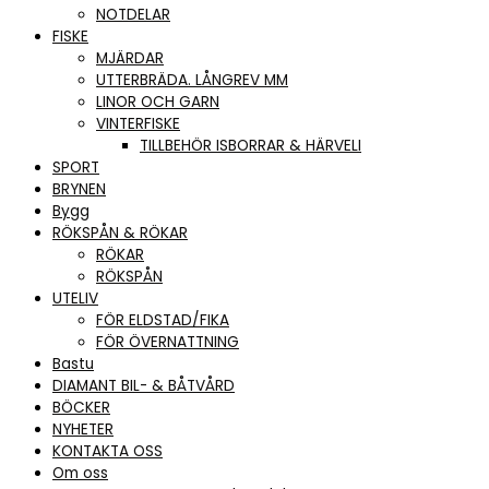
NOTDELAR
FISKE
MJÄRDAR
UTTERBRÄDA. LÅNGREV MM
LINOR OCH GARN
VINTERFISKE
TILLBEHÖR ISBORRAR & HÄRVELI
SPORT
BRYNEN
Bygg
RÖKSPÅN & RÖKAR
RÖKAR
RÖKSPÅN
UTELIV
FÖR ELDSTAD/FIKA
FÖR ÖVERNATTNING
Bastu
DIAMANT BIL- & BÅTVÅRD
BÖCKER
NYHETER
KONTAKTA OSS
Om oss