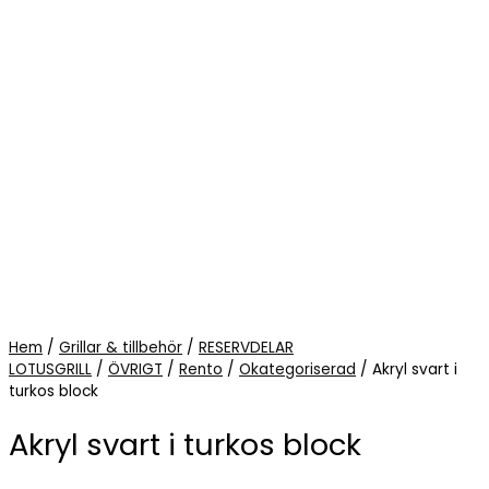
Hem
/
Grillar & tillbehör
/
RESERVDELAR
LOTUSGRILL
/
ÖVRIGT
/
Rento
/
Okategoriserad
/ Akryl svart i
turkos block
Akryl svart i turkos block