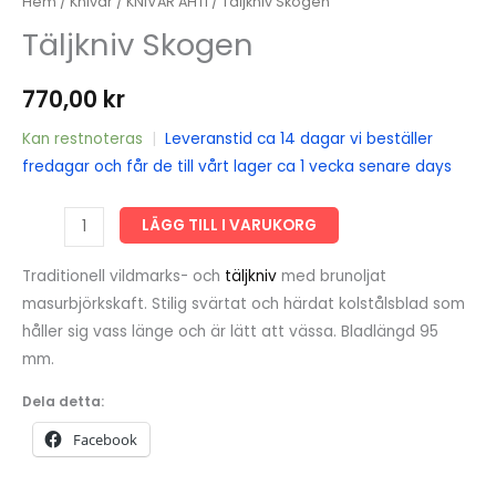
Hem
/
Knivar
/
KNIVAR AHTI
/ Täljkniv Skogen
Täljkniv Skogen
770,00
kr
Kan restnoteras
|
Leveranstid ca 14 dagar vi beställer
fredagar och får de till vårt lager ca 1 vecka senare days
Täljkniv
LÄGG TILL I VARUKORG
Skogen
mängd
Traditionell vildmarks- och
täljkniv
med brunoljat
masurbjörkskaft. Stilig svärtat och härdat kolstålsblad som
håller sig vass länge och är lätt att vässa. Bladlängd 95
mm.
Dela detta:
Facebook