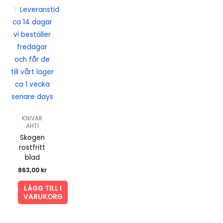
|
Leveranstid
ca 14 dagar
vi beställer
fredagar
och får de
till vårt lager
ca 1 vecka
senare days
KNIVAR
AHTI
Skogen
rostfritt
blad
863,00
kr
LÄGG TILL I
VARUKORG