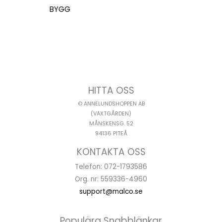
BYGG
HITTA OSS
© ANNELUNDSHOPPEN AB
(VÄXTGÅRDEN)
MÅNSKENSG. 52
94136 PITEÅ
KONTAKTA OSS
Telefon: 072-1793586
Org. nr: 559336-4960
support@malco.se
Populära Snabblänkar